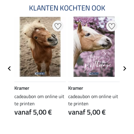
KLANTEN KOCHTEN OOK
Kramer
Kramer
Kram
e uit
cadeaubon om online uit
cadeaubon om online uit
cadea
te printen
te printen
te pr
vanaf 5,00 €
vanaf 5,00 €
van