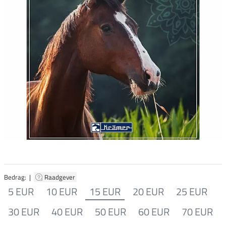
Bedrag: |
Raadgever
5 EUR
10 EUR
15 EUR
20 EUR
25 EUR
30 EUR
40 EUR
50 EUR
60 EUR
70 EUR