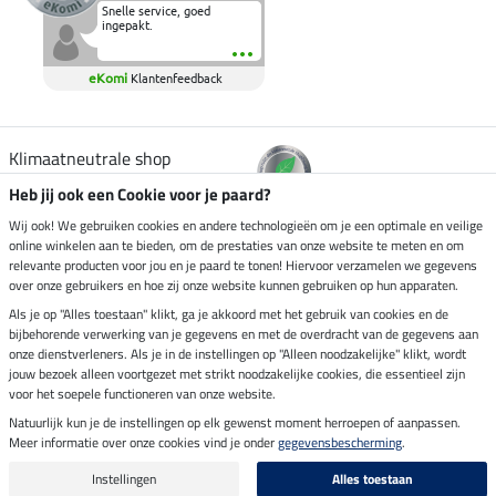
Snelle service, goed
ingepakt.
eKomi
Klantenfeedback
Klimaatneutrale shop
Heb jij ook een Cookie voor je paard?
Verzending per
Wij ook! We gebruiken cookies en andere technologieën om je een optimale en veilige
online winkelen aan te bieden, om de prestaties van onze website te meten en om
relevante producten voor jou en je paard te tonen! Hiervoor verzamelen we gegevens
over onze gebruikers en hoe zij onze website kunnen gebruiken op hun apparaten.
Veilig betalen met
Als je op "Alles toestaan" klikt, ga je akkoord met het gebruik van cookies en de
bijbehorende verwerking van je gegevens en met de overdracht van de gegevens aan
onze dienstverleners. Als je in de instellingen op "Alleen noodzakelijke" klikt, wordt
jouw bezoek alleen voortgezet met strikt noodzakelijke cookies, die essentieel zijn
voor het soepele functioneren van onze website.
Impressum
Natuurlijk kun je de instellingen op elk gewenst moment herroepen of aanpassen.
Meer informatie over onze cookies vind je onder
gegevensbescherming
.
Laatste update op 06.08.2026 om 14:39 uur
Alle prijzen in euro's, incl. BTW, excl. verzendkosten.
Instellingen
Alles toestaan