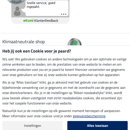
Snelle service, goed
ingepakt.
eKomi
Klantenfeedback
Klimaatneutrale shop
Heb jij ook een Cookie voor je paard?
Verzending per
Wij ook! We gebruiken cookies en andere technologieën om je een optimale en veilige
online winkelen aan te bieden, om de prestaties van onze website te meten en om
relevante producten voor jou en je paard te tonen! Hiervoor verzamelen we gegevens
over onze gebruikers en hoe zij onze website kunnen gebruiken op hun apparaten.
Veilig betalen met
Als je op "Alles toestaan" klikt, ga je akkoord met het gebruik van cookies en de
bijbehorende verwerking van je gegevens en met de overdracht van de gegevens aan
onze dienstverleners. Als je in de instellingen op "Alleen noodzakelijke" klikt, wordt
jouw bezoek alleen voortgezet met strikt noodzakelijke cookies, die essentieel zijn
voor het soepele functioneren van onze website.
Impressum
Natuurlijk kun je de instellingen op elk gewenst moment herroepen of aanpassen.
Meer informatie over onze cookies vind je onder
gegevensbescherming
.
Laatste update op 07.08.2026 om 07:03 uur
Alle prijzen in euro's, incl. BTW, excl. verzendkosten.
Instellingen
Alles toestaan