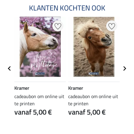
KLANTEN KOCHTEN OOK
Kramer
Kramer
Kram
e uit
cadeaubon om online uit
cadeaubon om online uit
cadea
te printen
te printen
te pr
vanaf 5,00 €
vanaf 5,00 €
van