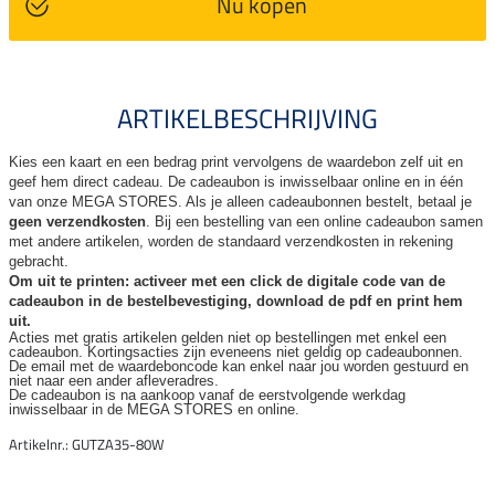
Nu kopen
ARTIKELBESCHRIJVING
Kies een kaart en een bedrag print vervolgens de waardebon zelf uit en
geef hem direct cadeau. De
cadeaubon is inwisselbaar online en in één
van onze MEGA STORES. Als je alleen cadeaubonnen bestelt, betaal je
geen verzendkosten
. Bij een bestelling van een online cadeaubon samen
met andere artikelen, worden de standaard verzendkosten in rekening
gebracht.
Om uit te printen: activeer met een click de digitale code van de
cadeaubon in de bestelbevestiging, download de pdf en print hem
uit.
Acties met gratis artikelen gelden niet op bestellingen met enkel een
cadeaubon. Kortingsacties zijn
eveneens niet geldig op cadeaubonnen.
De email met de waardeboncode kan enkel naar jou worden gestuurd en
niet naar een ander
afleveradres.
De cadeaubon is na aankoop vanaf de eerstvolgende werkdag
inwisselbaar in de MEGA STORES en online.
Artikelnr.: GUTZA35-80W