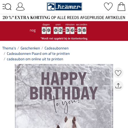
nog
0
0
0
9
9
9
0
0
0
2
2
2
3
3
3
6
6
6
3
3
3
7
8
0
9
0
2
3
6
3
7
8
Thema's
Geschenken
Cadeaubonnen
Cadeaubonnen Paard om af te printten
cadeaubon om online uit te printen