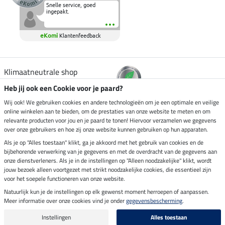
Snelle service, goed
ingepakt.
eKomi
Klantenfeedback
Klimaatneutrale shop
Heb jij ook een Cookie voor je paard?
Verzending per
Wij ook! We gebruiken cookies en andere technologieën om je een optimale en veilige
online winkelen aan te bieden, om de prestaties van onze website te meten en om
relevante producten voor jou en je paard te tonen! Hiervoor verzamelen we gegevens
over onze gebruikers en hoe zij onze website kunnen gebruiken op hun apparaten.
Veilig betalen met
Als je op "Alles toestaan" klikt, ga je akkoord met het gebruik van cookies en de
bijbehorende verwerking van je gegevens en met de overdracht van de gegevens aan
onze dienstverleners. Als je in de instellingen op "Alleen noodzakelijke" klikt, wordt
jouw bezoek alleen voortgezet met strikt noodzakelijke cookies, die essentieel zijn
voor het soepele functioneren van onze website.
Impressum
Natuurlijk kun je de instellingen op elk gewenst moment herroepen of aanpassen.
Meer informatie over onze cookies vind je onder
gegevensbescherming
.
Laatste update op 08.08.2026 om 14:33 uur
Alle prijzen in euro's, incl. BTW, excl. verzendkosten.
Instellingen
Alles toestaan