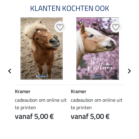
KLANTEN KOCHTEN OOK
Kramer
Kramer
Kram
e uit
cadeaubon om online uit
cadeaubon om online uit
cadea
te printen
te printen
te pr
vanaf 5,00 €
vanaf 5,00 €
van