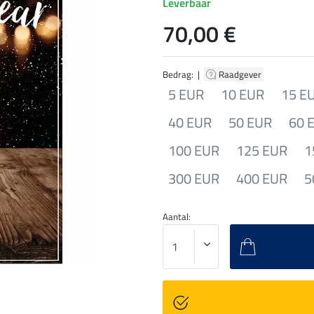
Leverbaar
70,00 €
Bedrag: |
Raadgever
5 EUR
10 EUR
15 E
40 EUR
50 EUR
60 
100 EUR
125 EUR
1
300 EUR
400 EUR
5
Aantal: