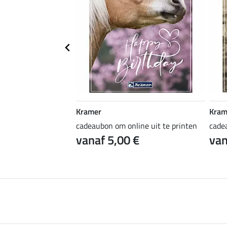
Kramer
Kram
ine uit te printen
cadeaubon om online uit te printen
cade
 €
vanaf 5,00 €
van