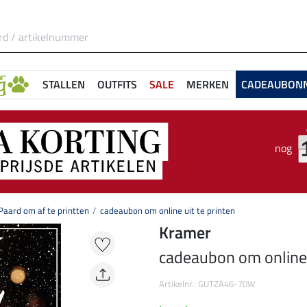
STALLEN
OUTFITS
SALE
MERKEN
CADEAUBON
nog
aard om af te printten
cadeaubon om online uit te printen
Kramer
cadeaubon om online u
Artikelnr.: GUTZA46-70W