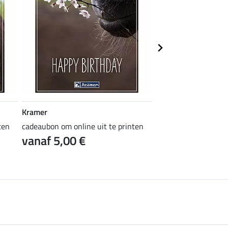
Kramer
Kramer
ten
cadeaubon om online uit te printen
cadeaubon om online 
vanaf 5,00 €
vanaf 5,00 €