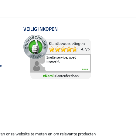
VEILIG INKOPEN
Klantbeoordelingen
4.7
/
5
Snelle service, goed
ingepakt.
e
eKomi
Klantenfeedback
s van onze website te meten en om relevante producten