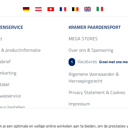
ENSERVICE
KRAMER PAARDENSPORT
ct
MEGA STORES
 & productinformatie
Over ons & Sponsoring
brief
Vacatures
Groei met ons me
1
nkorting
Algemene Voorwaarden &
Herroepingsrecht
tabel
Privacy Statement & Cookies
wasservice
Impressum
gus bestellen
 je een optimale en veilige online winkelen aan te bieden, om de prestatie