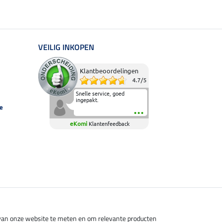
VEILIG INKOPEN
Klantbeoordelingen
4.7
/
5
Snelle service, goed
ingepakt.
e
eKomi
Klantenfeedback
s van onze website te meten en om relevante producten