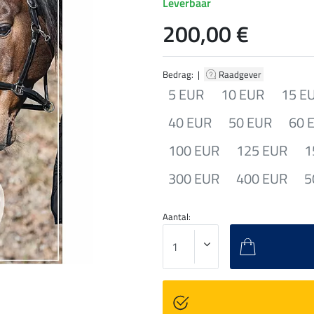
Leverbaar
200,00 €
Bedrag: |
Raadgever
5 EUR
10 EUR
15 E
40 EUR
50 EUR
60 
100 EUR
125 EUR
1
300 EUR
400 EUR
5
Aantal: