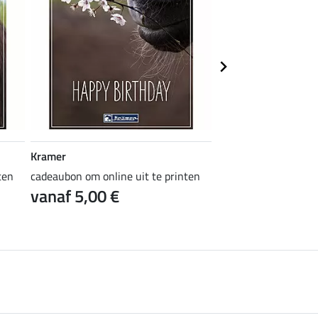
Kramer
Kramer
ten
cadeaubon om online uit te printen
cadeaubon om online 
vanaf 5,00 €
vanaf 5,00 €