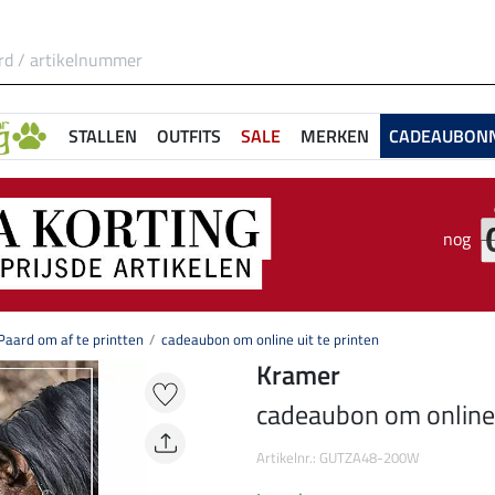
STALLEN
OUTFITS
SALE
MERKEN
CADEAUBON
nog
aard om af te printten
cadeaubon om online uit te printen
Kramer
cadeaubon om online u
Artikelnr.: GUTZA48-200W