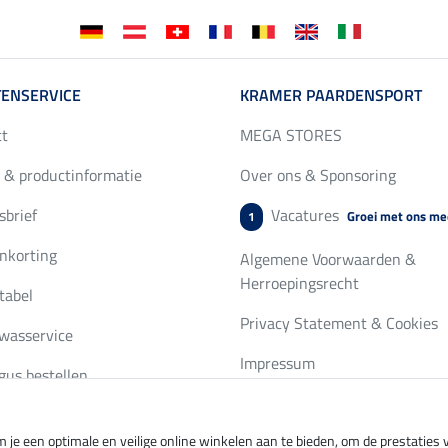
ENSERVICE
KRAMER PAARDENSPORT
ct
MEGA STORES
 & productinformatie
Over ons & Sponsoring
brief
Vacatures
Groei met ons me
1
nkorting
Algemene Voorwaarden &
Herroepingsrecht
tabel
Privacy Statement & Cookies
wasservice
Impressum
gus bestellen
 je een optimale en veilige online winkelen aan te bieden, om de prestatie