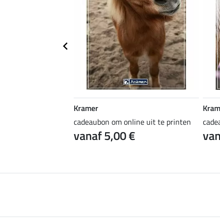
Kramer
Kram
ine uit te printen
cadeaubon om online uit te printen
cade
 €
vanaf 5,00 €
van