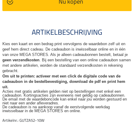
Nu kopen
ARTIKELBESCHRIJVING
Kies een kaart en een bedrag print vervolgens de waardebon zelf uit en
geef hem direct cadeau. De
cadeaubon is inwisselbaar online en in één
van onze MEGA STORES. Als je alleen cadeaubonnen bestelt, betaal je
geen verzendkosten
. Bij een bestelling van een online cadeaubon samen
met andere artikelen, worden de standaard verzendkosten in rekening
gebracht.
Om uit te printen: activeer met een click de digitale code van de
cadeaubon in de bestelbevestiging, download de pdf en print hem
uit.
Acties met gratis artikelen gelden niet op bestellingen met enkel een
cadeaubon. Kortingsacties zijn
eveneens niet geldig op cadeaubonnen.
De email met de waardeboncode kan enkel naar jou worden gestuurd en
niet naar een ander
afleveradres.
De cadeaubon is na aankoop vanaf de eerstvolgende werkdag
inwisselbaar in de MEGA STORES en online.
Artikelnr.: GUTZA52-10W