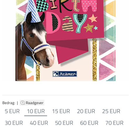
Bedrag: |
Raadgever
5 EUR
10 EUR
15 EUR
20 EUR
25 EUR
30 EUR
40 EUR
50 EUR
60 EUR
70 EUR