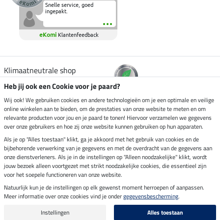
Snelle service, goed
ingepakt.
eKomi
Klantenfeedback
Klimaatneutrale shop
Heb jij ook een Cookie voor je paard?
Verzending per
Wij ook! We gebruiken cookies en andere technologieën om je een optimale en veilige
online winkelen aan te bieden, om de prestaties van onze website te meten en om
relevante producten voor jou en je paard te tonen! Hiervoor verzamelen we gegevens
over onze gebruikers en hoe zij onze website kunnen gebruiken op hun apparaten.
Veilig betalen met
Als je op "Alles toestaan" klikt, ga je akkoord met het gebruik van cookies en de
bijbehorende verwerking van je gegevens en met de overdracht van de gegevens aan
onze dienstverleners. Als je in de instellingen op "Alleen noodzakelijke" klikt, wordt
jouw bezoek alleen voortgezet met strikt noodzakelijke cookies, die essentieel zijn
voor het soepele functioneren van onze website.
Impressum
Natuurlijk kun je de instellingen op elk gewenst moment herroepen of aanpassen.
Meer informatie over onze cookies vind je onder
gegevensbescherming
.
Laatste update op 10.08.2026 om 06:55 uur
Alle prijzen in euro's, incl. BTW, excl. verzendkosten.
Instellingen
Alles toestaan