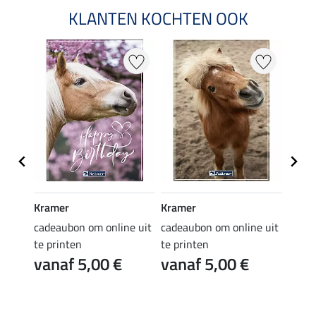
KLANTEN KOCHTEN OOK
Kramer
Kramer
Kram
e uit
cadeaubon om online uit
cadeaubon om online uit
cadea
te printen
te printen
te pr
vanaf 5,00 €
vanaf 5,00 €
van