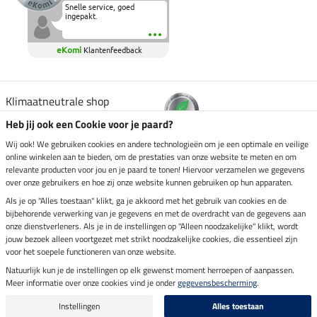
Snelle service, goed
ingepakt.
eKomi
Klantenfeedback
Klimaatneutrale shop
Heb jij ook een Cookie voor je paard?
Verzending per
Wij ook! We gebruiken cookies en andere technologieën om je een optimale en veilige
online winkelen aan te bieden, om de prestaties van onze website te meten en om
relevante producten voor jou en je paard te tonen! Hiervoor verzamelen we gegevens
over onze gebruikers en hoe zij onze website kunnen gebruiken op hun apparaten.
Veilig betalen met
Als je op "Alles toestaan" klikt, ga je akkoord met het gebruik van cookies en de
bijbehorende verwerking van je gegevens en met de overdracht van de gegevens aan
onze dienstverleners. Als je in de instellingen op "Alleen noodzakelijke" klikt, wordt
jouw bezoek alleen voortgezet met strikt noodzakelijke cookies, die essentieel zijn
voor het soepele functioneren van onze website.
Impressum
Natuurlijk kun je de instellingen op elk gewenst moment herroepen of aanpassen.
Meer informatie over onze cookies vind je onder
gegevensbescherming
.
Laatste update op 07.08.2026 om 07:03 uur
Alle prijzen in euro's, incl. BTW, excl. verzendkosten.
Instellingen
Alles toestaan