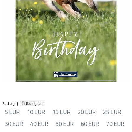
Bedrag: |
Raadgever
5 EUR
10 EUR
15 EUR
20 EUR
25 EUR
30 EUR
40 EUR
50 EUR
60 EUR
70 EUR