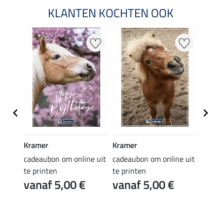
KLANTEN KOCHTEN OOK
Kramer
Kramer
Kram
e uit
cadeaubon om online uit
cadeaubon om online uit
cadea
te printen
te printen
te pr
vanaf 5,00 €
vanaf 5,00 €
van