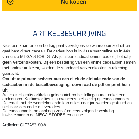
Nu kopen
ARTIKELBESCHRIJVING
Kies een kaart en een bedrag print vervolgens de waardebon zelf uit en
geef hem direct cadeau. De
cadeaubon is inwisselbaar online en in één
van onze MEGA STORES. Als je alleen cadeaubonnen bestelt, betaal je
geen verzendkosten
. Bij een bestelling van een online cadeaubon samen
met andere artikelen, worden de standaard verzendkosten in rekening
gebracht.
Om uit te printen: activeer met een click de digitale code van de
cadeaubon in de bestelbevestiging, download de pdf en print hem
uit.
Acties met gratis artikelen gelden niet op bestellingen met enkel een
cadeaubon. Kortingsacties zijn
eveneens niet geldig op cadeaubonnen.
De email met de waardeboncode kan enkel naar jou worden gestuurd en
niet naar een ander
afleveradres.
De cadeaubon is na aankoop vanaf de eerstvolgende werkdag
inwisselbaar in de MEGA STORES en online.
Artikelnr.: GUTZA53-80W