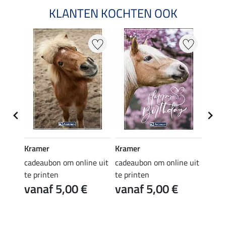
KLANTEN KOCHTEN OOK
Kramer
Kramer
Kram
e uit
cadeaubon om online uit
cadeaubon om online uit
cadea
te printen
te printen
te pr
vanaf 5,00 €
vanaf 5,00 €
van