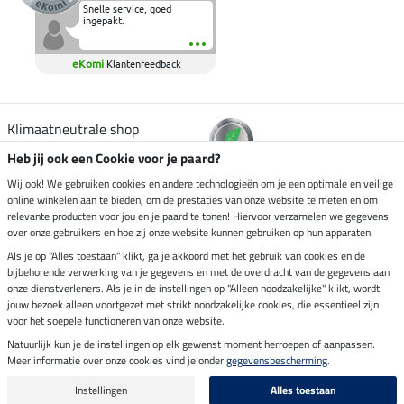
Snelle service, goed
ingepakt.
eKomi
Klantenfeedback
Klimaatneutrale shop
Heb jij ook een Cookie voor je paard?
Verzending per
Wij ook! We gebruiken cookies en andere technologieën om je een optimale en veilige
online winkelen aan te bieden, om de prestaties van onze website te meten en om
relevante producten voor jou en je paard te tonen! Hiervoor verzamelen we gegevens
over onze gebruikers en hoe zij onze website kunnen gebruiken op hun apparaten.
Veilig betalen met
Als je op "Alles toestaan" klikt, ga je akkoord met het gebruik van cookies en de
bijbehorende verwerking van je gegevens en met de overdracht van de gegevens aan
onze dienstverleners. Als je in de instellingen op "Alleen noodzakelijke" klikt, wordt
jouw bezoek alleen voortgezet met strikt noodzakelijke cookies, die essentieel zijn
voor het soepele functioneren van onze website.
Impressum
Natuurlijk kun je de instellingen op elk gewenst moment herroepen of aanpassen.
Meer informatie over onze cookies vind je onder
gegevensbescherming
.
Laatste update op 07.08.2026 om 14:39 uur
Alle prijzen in euro's, incl. BTW, excl. verzendkosten.
Instellingen
Alles toestaan