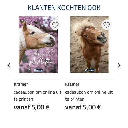
KLANTEN KOCHTEN OOK
Kramer
Kramer
Kram
e uit
cadeaubon om online uit
cadeaubon om online uit
cadea
te printen
te printen
te pr
vanaf 5,00 €
vanaf 5,00 €
van