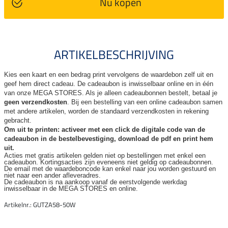
Nu kopen
ARTIKELBESCHRIJVING
Kies een kaart en een bedrag print vervolgens de waardebon zelf uit en
geef hem direct cadeau. De
cadeaubon is inwisselbaar online en in één
van onze MEGA STORES. Als je alleen cadeaubonnen bestelt, betaal je
geen verzendkosten
. Bij een bestelling van een online cadeaubon samen
met andere artikelen, worden de standaard verzendkosten in rekening
gebracht.
Om uit te printen: activeer met een click de digitale code van de
cadeaubon in de bestelbevestiging, download de pdf en print hem
uit.
Acties met gratis artikelen gelden niet op bestellingen met enkel een
cadeaubon. Kortingsacties zijn
eveneens niet geldig op cadeaubonnen.
De email met de waardeboncode kan enkel naar jou worden gestuurd en
niet naar een ander
afleveradres.
De cadeaubon is na aankoop vanaf de eerstvolgende werkdag
inwisselbaar in de MEGA STORES en online.
Artikelnr.: GUTZA58-50W