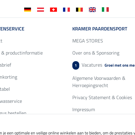
ENSERVICE
KRAMER PAARDENSPORT
ct
MEGA STORES
 & productinformatie
Over ons & Sponsoring
brief
Vacatures
Groei met ons me
1
nkorting
Algemene Voorwaarden &
Herroepingsrecht
tabel
Privacy Statement & Cookies
wasservice
Impressum
gus bestellen
 je een optimale en veilige online winkelen aan te bieden, om de prestatie