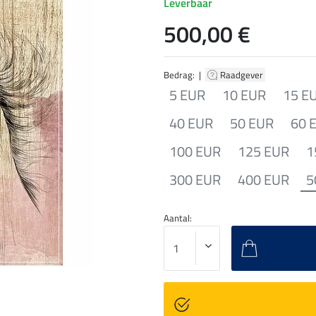
Leverbaar
500,00 €
Bedrag: |
Raadgever
5 EUR
10 EUR
15 E
40 EUR
50 EUR
60 
100 EUR
125 EUR
1
300 EUR
400 EUR
5
Aantal: