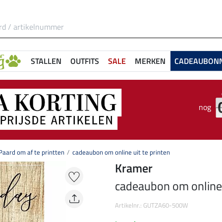
STALLEN
OUTFITS
SALE
MERKEN
CADEAUBON
nog
aard om af te printten
cadeaubon om online uit te printen
Kramer
cadeaubon om online u
Artikelnr.: GUTZA60-500W