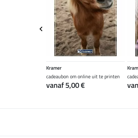
Kramer
Kram
ine uit te printen
cadeaubon om online uit te printen
cade
 €
vanaf 5,00 €
van