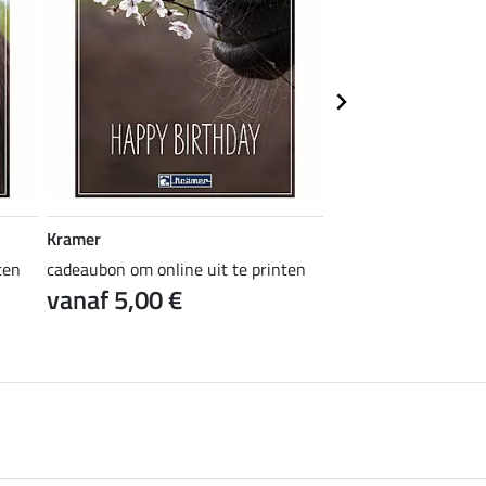
Kramer
Kramer
ten
cadeaubon om online uit te printen
cadeaubon om online 
vanaf 5,00 €
vanaf 5,00 €