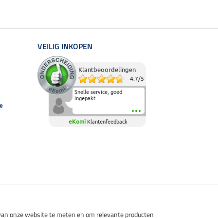
VEILIG INKOPEN
Klantbeoordelingen
4.7
/
5
Snelle service, goed
ingepakt.
e
eKomi
Klantenfeedback
s van onze website te meten en om relevante producten