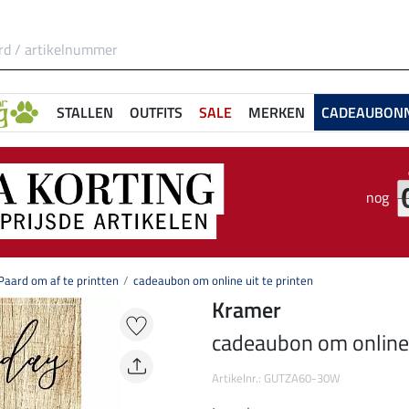
STALLEN
OUTFITS
SALE
MERKEN
CADEAUBON
nog
aard om af te printten
cadeaubon om online uit te printen
Kramer
cadeaubon om online u
Artikelnr.: GUTZA60-30W