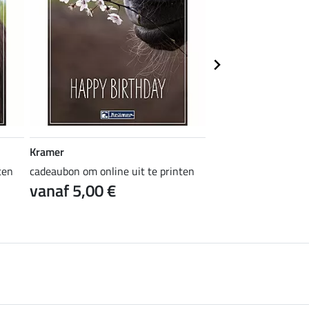
Kramer
Kramer
ten
cadeaubon om online uit te printen
cadeaubon om online 
vanaf 5,00 €
vanaf 5,00 €