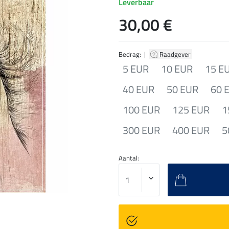
Leverbaar
30,00 €
Bedrag: |
Raadgever
5 EUR
10 EUR
15 E
40 EUR
50 EUR
60 
100 EUR
125 EUR
1
300 EUR
400 EUR
5
Aantal: