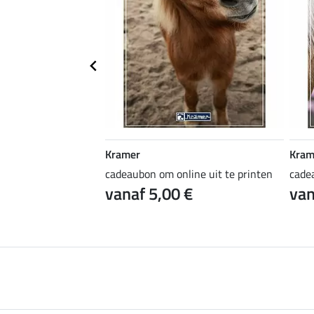
Kramer
Kram
ine uit te printen
cadeaubon om online uit te printen
cade
 €
vanaf 5,00 €
van