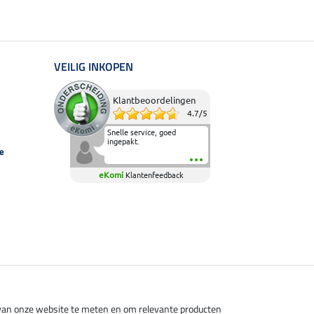
VEILIG INKOPEN
Klantbeoordelingen
4.7
/
5
Snelle service, goed
ingepakt.
e
eKomi
Klantenfeedback
s van onze website te meten en om relevante producten