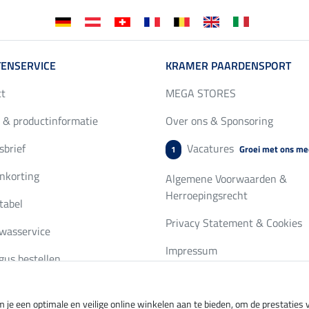
ENSERVICE
KRAMER PAARDENSPORT
ct
MEGA STORES
 & productinformatie
Over ons & Sponsoring
brief
Vacatures
Groei met ons me
1
nkorting
Algemene Voorwaarden &
Herroepingsrecht
tabel
Privacy Statement & Cookies
wasservice
Impressum
gus bestellen
 je een optimale en veilige online winkelen aan te bieden, om de prestatie