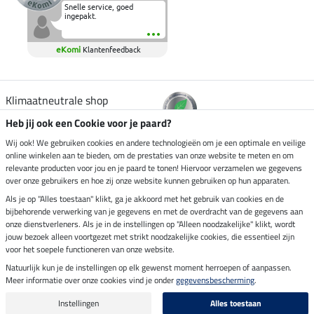
Snelle service, goed
ingepakt.
eKomi
Klantenfeedback
Klimaatneutrale shop
Heb jij ook een Cookie voor je paard?
Verzending per
Wij ook! We gebruiken cookies en andere technologieën om je een optimale en veilige
online winkelen aan te bieden, om de prestaties van onze website te meten en om
relevante producten voor jou en je paard te tonen! Hiervoor verzamelen we gegevens
over onze gebruikers en hoe zij onze website kunnen gebruiken op hun apparaten.
Veilig betalen met
Als je op "Alles toestaan" klikt, ga je akkoord met het gebruik van cookies en de
bijbehorende verwerking van je gegevens en met de overdracht van de gegevens aan
onze dienstverleners. Als je in de instellingen op "Alleen noodzakelijke" klikt, wordt
jouw bezoek alleen voortgezet met strikt noodzakelijke cookies, die essentieel zijn
voor het soepele functioneren van onze website.
Impressum
Natuurlijk kun je de instellingen op elk gewenst moment herroepen of aanpassen.
Meer informatie over onze cookies vind je onder
gegevensbescherming
.
Laatste update op 09.08.2026 om 07:13 uur
Alle prijzen in euro's, incl. BTW, excl. verzendkosten.
Instellingen
Alles toestaan