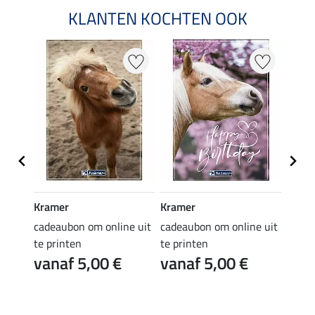
KLANTEN KOCHTEN OOK
Kramer
Kramer
Kram
e uit
cadeaubon om online uit
cadeaubon om online uit
cadea
te printen
te printen
te pr
vanaf 5,00 €
vanaf 5,00 €
van