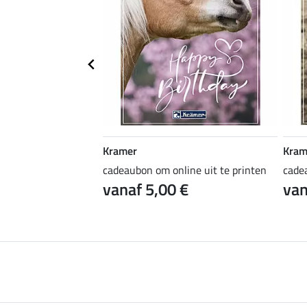
Kramer
Kram
ine uit te printen
cadeaubon om online uit te printen
cade
 €
vanaf 5,00 €
van