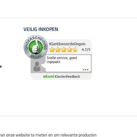
VEILIG INKOPEN
Klantbeoordelingen
4.7
/
5
Snelle service, goed
ingepakt.
e
eKomi
Klantenfeedback
s van onze website te meten en om relevante producten