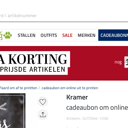
STALLEN
OUTFITS
SALE
MERKEN
CADEAUBON
nog
aard om af te printten
cadeaubon om online uit te printen
Kramer
cadeaubon om online u
Artikelnr.: GUTZA64-125W