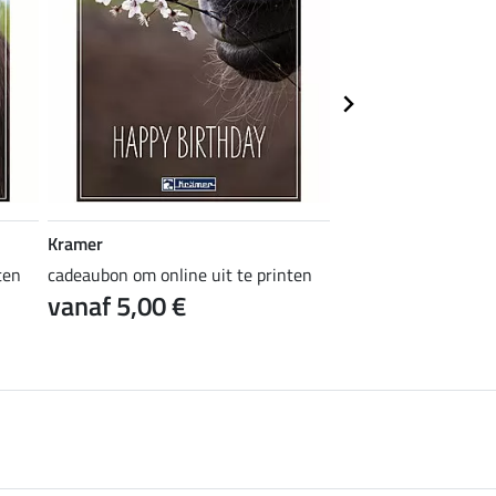
Kramer
Kramer
ten
cadeaubon om online uit te printen
cadeaubon om online 
vanaf 5,00 €
vanaf 5,00 €