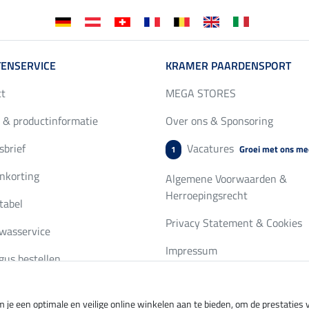
ENSERVICE
KRAMER PAARDENSPORT
ct
MEGA STORES
 & productinformatie
Over ons & Sponsoring
brief
Vacatures
Groei met ons me
1
nkorting
Algemene Voorwaarden &
Herroepingsrecht
tabel
Privacy Statement & Cookies
wasservice
Impressum
gus bestellen
 je een optimale en veilige online winkelen aan te bieden, om de prestatie