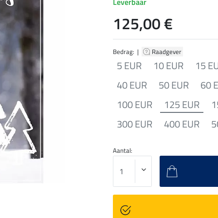
Leverbaar
125,00 €
Bedrag: |
Raadgever
5 EUR
10 EUR
15 E
40 EUR
50 EUR
60 
100 EUR
125 EUR
1
300 EUR
400 EUR
5
Aantal: