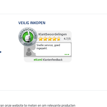
VEILIG INKOPEN
Klantbeoordelingen
4.7
/
5
Snelle service, goed
ingepakt.
e
eKomi
Klantenfeedback
s van onze website te meten en om relevante producten