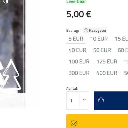
Leverbaar
5,00 €
Bedrag: |
Raadgever
5 EUR
10 EUR
15 E
40 EUR
50 EUR
60 
100 EUR
125 EUR
1
300 EUR
400 EUR
5
Aantal: