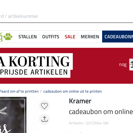
STALLEN
OUTFITS
SALE
MERKEN
CADEAUBON
nog
aard om af te printten
cadeaubon om online uit te printen
Kramer
cadeaubon om online u
Artikelnr.: GUTZA64-5W