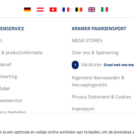
ENSERVICE
KRAMER PAARDENSPORT
ct
MEGA STORES
 & productinformatie
Over ons & Sponsoring
brief
Vacatures
Groei met ons me
1
nkorting
Algemene Voorwaarden &
Herroepingsrecht
tabel
Privacy Statement & Cookies
wasservice
Impressum
gus bestellen
 je een optimale en veilige online winkelen aan te bieden, om de prestatie