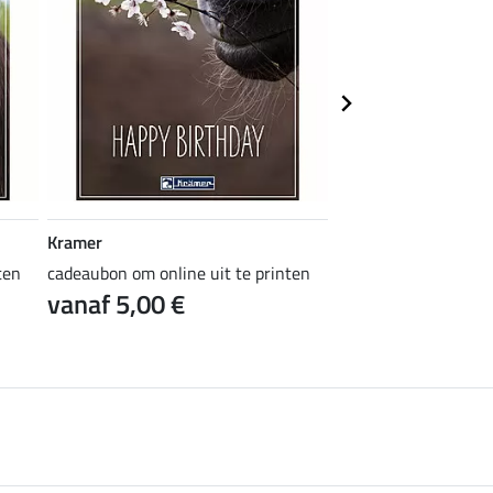
Kramer
Kramer
ten
cadeaubon om online uit te printen
cadeaubon om online 
vanaf 5,00 €
vanaf 5,00 €