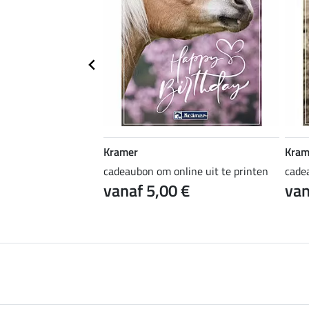
Kramer
Kram
ine uit te printen
cadeaubon om online uit te printen
cade
 €
vanaf 5,00 €
van