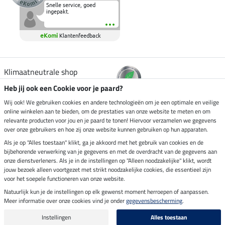
Snelle service, goed
ingepakt.
eKomi
Klantenfeedback
Klimaatneutrale shop
Heb jij ook een Cookie voor je paard?
Verzending per
Wij ook! We gebruiken cookies en andere technologieën om je een optimale en veilige
online winkelen aan te bieden, om de prestaties van onze website te meten en om
relevante producten voor jou en je paard te tonen! Hiervoor verzamelen we gegevens
over onze gebruikers en hoe zij onze website kunnen gebruiken op hun apparaten.
Veilig betalen met
Als je op "Alles toestaan" klikt, ga je akkoord met het gebruik van cookies en de
bijbehorende verwerking van je gegevens en met de overdracht van de gegevens aan
onze dienstverleners. Als je in de instellingen op "Alleen noodzakelijke" klikt, wordt
jouw bezoek alleen voortgezet met strikt noodzakelijke cookies, die essentieel zijn
voor het soepele functioneren van onze website.
Impressum
Natuurlijk kun je de instellingen op elk gewenst moment herroepen of aanpassen.
Meer informatie over onze cookies vind je onder
gegevensbescherming
.
Laatste update op 09.08.2026 om 14:26 uur
Alle prijzen in euro's, incl. BTW, excl. verzendkosten.
Instellingen
Alles toestaan