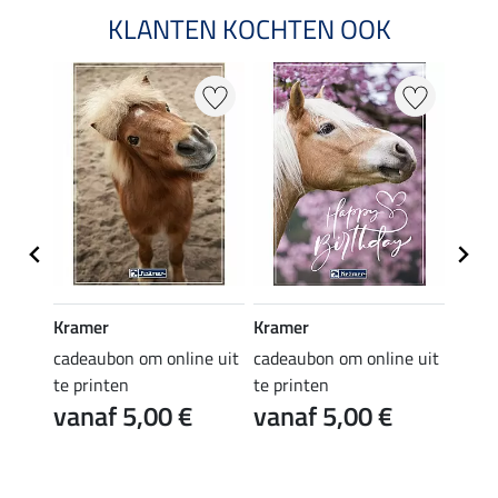
KLANTEN KOCHTEN OOK
Kramer
Kramer
Kram
e uit
cadeaubon om online uit
cadeaubon om online uit
cadea
te printen
te printen
te pr
vanaf 5,00 €
vanaf 5,00 €
van