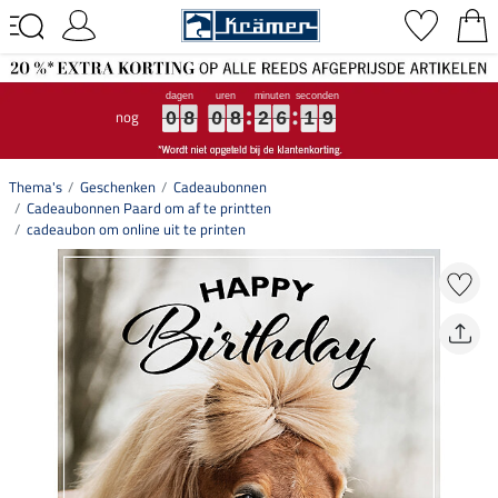
nog
0
0
0
8
8
8
0
0
0
8
8
8
2
2
2
6
6
6
1
1
1
8
9
0
8
0
8
2
6
1
9
8
Thema's
Geschenken
Cadeaubonnen
Cadeaubonnen Paard om af te printten
cadeaubon om online uit te printen