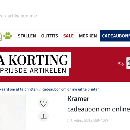
STALLEN
OUTFITS
SALE
MERKEN
CADEAUBON
nog
aard om af te printten
cadeaubon om online uit te printen
Kramer
cadeaubon om online u
Artikelnr.: GUTZA69-40W