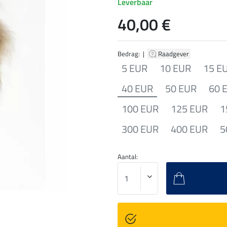
Leverbaar
40,00 €
Bedrag: |
Raadgever
5 EUR
10 EUR
15 E
40 EUR
50 EUR
60 
100 EUR
125 EUR
1
300 EUR
400 EUR
5
Aantal: