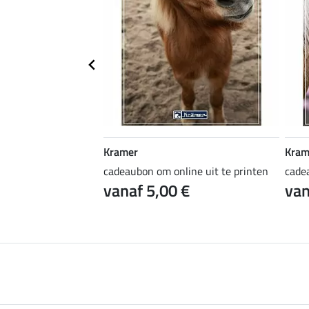
Kramer
Kram
ine uit te printen
cadeaubon om online uit te printen
cade
 €
vanaf 5,00 €
van