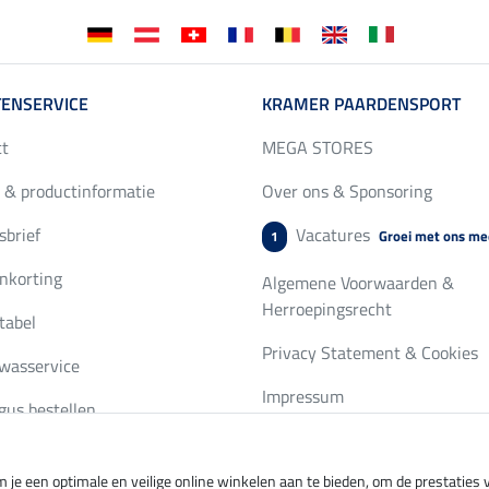
ENSERVICE
KRAMER PAARDENSPORT
ct
MEGA STORES
 & productinformatie
Over ons & Sponsoring
brief
Vacatures
Groei met ons me
1
nkorting
Algemene Voorwaarden &
Herroepingsrecht
tabel
Privacy Statement & Cookies
wasservice
Impressum
gus bestellen
 je een optimale en veilige online winkelen aan te bieden, om de prestatie