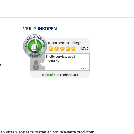
VEILIG INKOPEN
Klantbeoordelingen
4.7
/
5
Snelle service, goed
ingepakt.
e
eKomi
Klantenfeedback
s van onze website te meten en om relevante producten