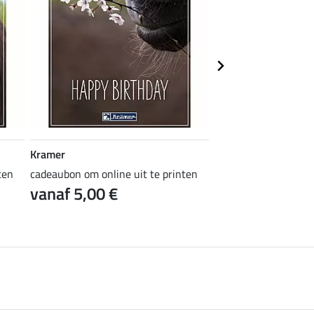
Kramer
Kramer
ten
cadeaubon om online uit te printen
cadeaubon om online 
vanaf 5,00 €
vanaf 5,00 €