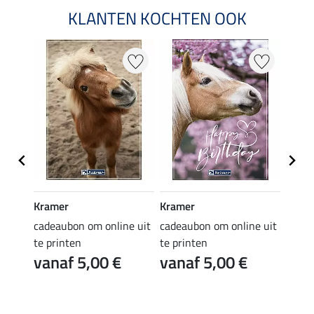
KLANTEN KOCHTEN OOK
Kramer
Kramer
Kram
e uit
cadeaubon om online uit
cadeaubon om online uit
cadea
te printen
te printen
te pr
vanaf 5,00 €
vanaf 5,00 €
van