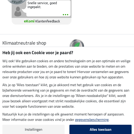
Snelle service, goed
ingepakt.
eKomi
Klantenfeedback
Klimaatneutrale shop
Heb jij ook een Cookie voor je paard?
Verzending per
Wij ook! We gebruiken cookies en andere technologieën om je een optimale en veilige
online winkelen aan te bieden, om de prestaties van onze website te meten en om
relevante producten voor jou en je paard te tonen! Hiervoor verzamelen we gegevens
over onze gebruikers en hoe zij onze website kunnen gebruiken op hun apparaten.
Veilig betalen met
Als je op "Alles toestaan" klikt, ga je akkoord met het gebruik van cookies en de
bijbehorende verwerking van je gegevens en met de overdracht van de gegevens aan
onze dienstverleners. Als je in de instellingen op "Alleen noodzakelijke" klikt, wordt
jouw bezoek alleen voortgezet met strikt noodzakelijke cookies, die essentieel zijn
voor het soepele functioneren van onze website.
Impressum
Natuurlijk kun je de instellingen op elk gewenst moment herroepen of aanpassen.
Meer informatie over onze cookies vind je onder
gegevensbescherming
.
Laatste update op 06.08.2026 om 14:39 uur
Alle prijzen in euro's, incl. BTW, excl. verzendkosten.
Instellingen
Alles toestaan