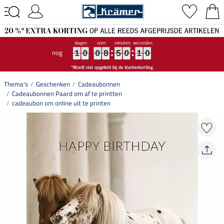
nog
1
1
1
0
0
0
0
0
0
8
8
8
5
5
5
0
0
0
1
0
1
0
9
0
1
0
0
8
5
0
0
9
Thema's
Geschenken
Cadeaubonnen
Cadeaubonnen Paard om af te printten
cadeaubon om online uit te printen