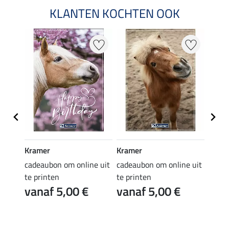
KLANTEN KOCHTEN OOK
Kramer
Kramer
Kram
e uit
cadeaubon om online uit
cadeaubon om online uit
cadea
te printen
te printen
te pr
vanaf 5,00 €
vanaf 5,00 €
van