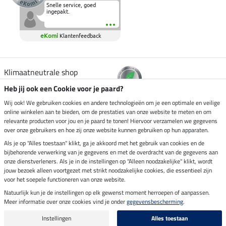
Snelle service, goed
ingepakt.
eKomi
Klantenfeedback
Klimaatneutrale shop
Heb jij ook een Cookie voor je paard?
Verzending per
Wij ook! We gebruiken cookies en andere technologieën om je een optimale en veilige
online winkelen aan te bieden, om de prestaties van onze website te meten en om
relevante producten voor jou en je paard te tonen! Hiervoor verzamelen we gegevens
over onze gebruikers en hoe zij onze website kunnen gebruiken op hun apparaten.
Veilig betalen met
Als je op "Alles toestaan" klikt, ga je akkoord met het gebruik van cookies en de
bijbehorende verwerking van je gegevens en met de overdracht van de gegevens aan
onze dienstverleners. Als je in de instellingen op "Alleen noodzakelijke" klikt, wordt
jouw bezoek alleen voortgezet met strikt noodzakelijke cookies, die essentieel zijn
voor het soepele functioneren van onze website.
Impressum
Natuurlijk kun je de instellingen op elk gewenst moment herroepen of aanpassen.
Meer informatie over onze cookies vind je onder
gegevensbescherming
.
Laatste update op 07.08.2026 om 14:39 uur
Alle prijzen in euro's, incl. BTW, excl. verzendkosten.
Instellingen
Alles toestaan