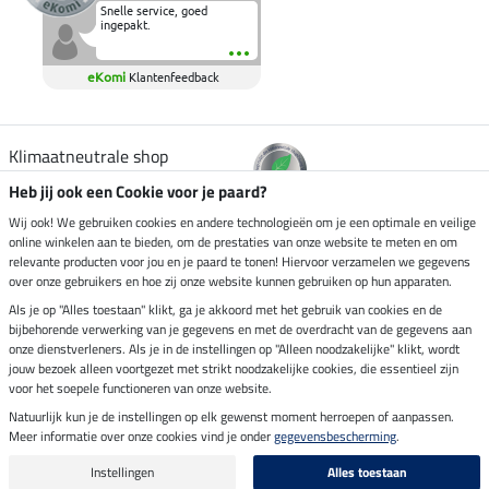
Snelle service, goed
ingepakt.
eKomi
Klantenfeedback
Klimaatneutrale shop
Heb jij ook een Cookie voor je paard?
Verzending per
Wij ook! We gebruiken cookies en andere technologieën om je een optimale en veilige
online winkelen aan te bieden, om de prestaties van onze website te meten en om
relevante producten voor jou en je paard te tonen! Hiervoor verzamelen we gegevens
over onze gebruikers en hoe zij onze website kunnen gebruiken op hun apparaten.
Veilig betalen met
Als je op "Alles toestaan" klikt, ga je akkoord met het gebruik van cookies en de
bijbehorende verwerking van je gegevens en met de overdracht van de gegevens aan
onze dienstverleners. Als je in de instellingen op "Alleen noodzakelijke" klikt, wordt
jouw bezoek alleen voortgezet met strikt noodzakelijke cookies, die essentieel zijn
voor het soepele functioneren van onze website.
Impressum
Natuurlijk kun je de instellingen op elk gewenst moment herroepen of aanpassen.
Meer informatie over onze cookies vind je onder
gegevensbescherming
.
Laatste update op 07.08.2026 om 07:03 uur
Alle prijzen in euro's, incl. BTW, excl. verzendkosten.
Instellingen
Alles toestaan