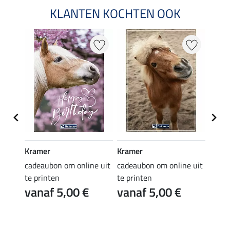
KLANTEN KOCHTEN OOK
Kramer
Kramer
Kram
e uit
cadeaubon om online uit
cadeaubon om online uit
cadea
te printen
te printen
te pr
vanaf 5,00 €
vanaf 5,00 €
van