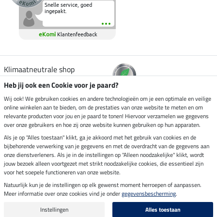
Snelle service, goed
ingepakt.
eKomi
Klantenfeedback
Klimaatneutrale shop
Heb jij ook een Cookie voor je paard?
Verzending per
Wij ook! We gebruiken cookies en andere technologieën om je een optimale en veilige
online winkelen aan te bieden, om de prestaties van onze website te meten en om
relevante producten voor jou en je paard te tonen! Hiervoor verzamelen we gegevens
over onze gebruikers en hoe zij onze website kunnen gebruiken op hun apparaten.
Veilig betalen met
Als je op "Alles toestaan" klikt, ga je akkoord met het gebruik van cookies en de
bijbehorende verwerking van je gegevens en met de overdracht van de gegevens aan
onze dienstverleners. Als je in de instellingen op "Alleen noodzakelijke" klikt, wordt
jouw bezoek alleen voortgezet met strikt noodzakelijke cookies, die essentieel zijn
voor het soepele functioneren van onze website.
Impressum
Natuurlijk kun je de instellingen op elk gewenst moment herroepen of aanpassen.
Meer informatie over onze cookies vind je onder
gegevensbescherming
.
Laatste update op 09.08.2026 om 07:13 uur
Alle prijzen in euro's, incl. BTW, excl. verzendkosten.
Instellingen
Alles toestaan