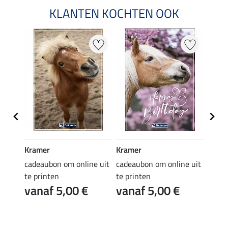
KLANTEN KOCHTEN OOK
Kramer
Kramer
Kram
e uit
cadeaubon om online uit
cadeaubon om online uit
cadea
te printen
te printen
te pr
vanaf 5,00 €
vanaf 5,00 €
van