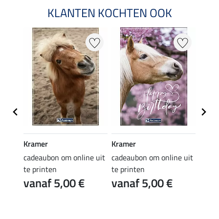
KLANTEN KOCHTEN OOK
Kramer
Kramer
Kram
e uit
cadeaubon om online uit
cadeaubon om online uit
cadea
te printen
te printen
te pr
vanaf 5,00 €
vanaf 5,00 €
van