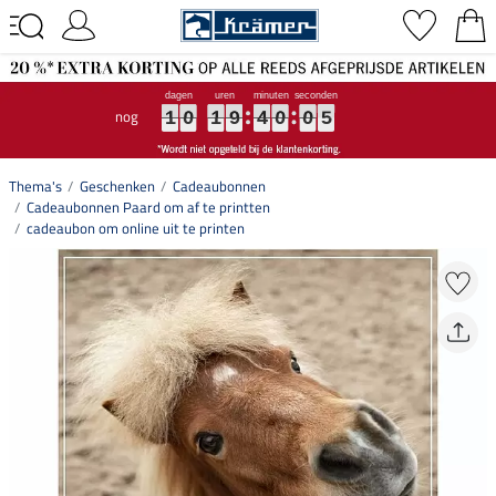
nog
1
1
1
0
0
0
1
1
1
9
9
9
4
4
4
0
0
0
0
0
0
4
5
4
1
0
1
9
4
0
0
5
Thema's
Geschenken
Cadeaubonnen
Cadeaubonnen Paard om af te printten
cadeaubon om online uit te printen