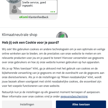
Snelle service, goed
ingepakt.
eKomi
Klantenfeedback
Klimaatneutrale shop
Heb jij ook een Cookie voor je paard?
Verzending per
Wij ook! We gebruiken cookies en andere technologieën om je een optimale en veilige
online winkelen aan te bieden, om de prestaties van onze website te meten en om
relevante producten voor jou en je paard te tonen! Hiervoor verzamelen we gegevens
over onze gebruikers en hoe zij onze website kunnen gebruiken op hun apparaten.
Veilig betalen met
Als je op "Alles toestaan" klikt, ga je akkoord met het gebruik van cookies en de
bijbehorende verwerking van je gegevens en met de overdracht van de gegevens aan
onze dienstverleners. Als je in de instellingen op "Alleen noodzakelijke" klikt, wordt
jouw bezoek alleen voortgezet met strikt noodzakelijke cookies, die essentieel zijn
voor het soepele functioneren van onze website.
Impressum
Natuurlijk kun je de instellingen op elk gewenst moment herroepen of aanpassen.
Meer informatie over onze cookies vind je onder
gegevensbescherming
.
Laatste update op 07.08.2026 om 03:03 uur
Alle prijzen in euro's, incl. BTW, excl. verzendkosten.
Instellingen
Alles toestaan