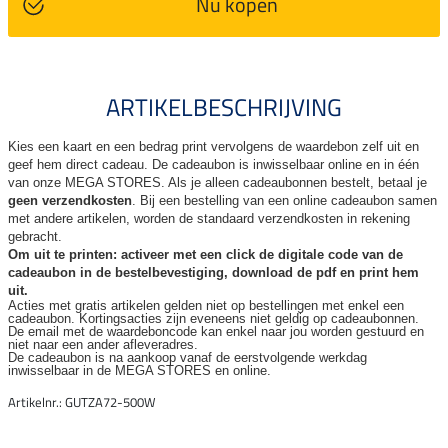
Nu kopen
ARTIKELBESCHRIJVING
Kies een kaart en een bedrag print vervolgens de waardebon zelf uit en
geef hem direct cadeau. De
cadeaubon is inwisselbaar online en in één
van onze MEGA STORES. Als je alleen cadeaubonnen bestelt, betaal je
geen verzendkosten
. Bij een bestelling van een online cadeaubon samen
met andere artikelen, worden de standaard verzendkosten in rekening
gebracht.
Om uit te printen: activeer met een click de digitale code van de
cadeaubon in de bestelbevestiging, download de pdf en print hem
uit.
Acties met gratis artikelen gelden niet op bestellingen met enkel een
cadeaubon. Kortingsacties zijn
eveneens niet geldig op cadeaubonnen.
De email met de waardeboncode kan enkel naar jou worden gestuurd en
niet naar een ander
afleveradres.
De cadeaubon is na aankoop vanaf de eerstvolgende werkdag
inwisselbaar in de MEGA STORES en online.
Artikelnr.: GUTZA72-500W