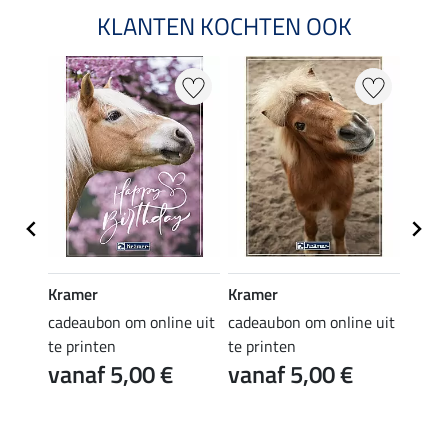
KLANTEN KOCHTEN OOK
Kramer
Kramer
Kram
e uit
cadeaubon om online uit
cadeaubon om online uit
cadea
te printen
te printen
te pr
vanaf 5,00 €
vanaf 5,00 €
van