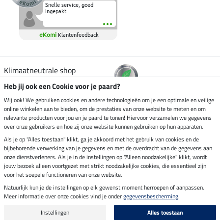
Snelle service, goed
ingepakt.
eKomi
Klantenfeedback
Klimaatneutrale shop
Heb jij ook een Cookie voor je paard?
Verzending per
Wij ook! We gebruiken cookies en andere technologieën om je een optimale en veilige
online winkelen aan te bieden, om de prestaties van onze website te meten en om
relevante producten voor jou en je paard te tonen! Hiervoor verzamelen we gegevens
over onze gebruikers en hoe zij onze website kunnen gebruiken op hun apparaten.
Veilig betalen met
Als je op "Alles toestaan" klikt, ga je akkoord met het gebruik van cookies en de
bijbehorende verwerking van je gegevens en met de overdracht van de gegevens aan
onze dienstverleners. Als je in de instellingen op "Alleen noodzakelijke" klikt, wordt
jouw bezoek alleen voortgezet met strikt noodzakelijke cookies, die essentieel zijn
voor het soepele functioneren van onze website.
Impressum
Natuurlijk kun je de instellingen op elk gewenst moment herroepen of aanpassen.
Meer informatie over onze cookies vind je onder
gegevensbescherming
.
Laatste update op 10.08.2026 om 14:33 uur
Alle prijzen in euro's, incl. BTW, excl. verzendkosten.
Instellingen
Alles toestaan