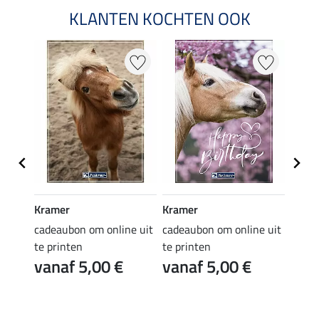
KLANTEN KOCHTEN OOK
Kramer
Kramer
Kram
e uit
cadeaubon om online uit
cadeaubon om online uit
cadea
te printen
te printen
te pr
vanaf 5,00 €
vanaf 5,00 €
van