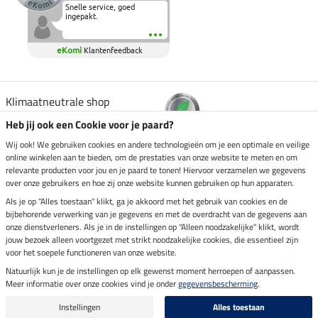
Snelle service, goed
ingepakt.
eKomi
Klantenfeedback
Klimaatneutrale shop
Heb jij ook een Cookie voor je paard?
Verzending per
Wij ook! We gebruiken cookies en andere technologieën om je een optimale en veilige
online winkelen aan te bieden, om de prestaties van onze website te meten en om
relevante producten voor jou en je paard te tonen! Hiervoor verzamelen we gegevens
over onze gebruikers en hoe zij onze website kunnen gebruiken op hun apparaten.
Veilig betalen met
Als je op "Alles toestaan" klikt, ga je akkoord met het gebruik van cookies en de
bijbehorende verwerking van je gegevens en met de overdracht van de gegevens aan
onze dienstverleners. Als je in de instellingen op "Alleen noodzakelijke" klikt, wordt
jouw bezoek alleen voortgezet met strikt noodzakelijke cookies, die essentieel zijn
voor het soepele functioneren van onze website.
Impressum
Natuurlijk kun je de instellingen op elk gewenst moment herroepen of aanpassen.
Meer informatie over onze cookies vind je onder
gegevensbescherming
.
Laatste update op 07.08.2026 om 14:39 uur
Alle prijzen in euro's, incl. BTW, excl. verzendkosten.
Instellingen
Alles toestaan