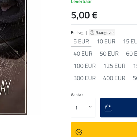
Leverbaar
5,00 €
Bedrag: |
Raadgever
5 EUR
10 EUR
15 E
40 EUR
50 EUR
60 
100 EUR
125 EUR
1
300 EUR
400 EUR
5
Aantal: