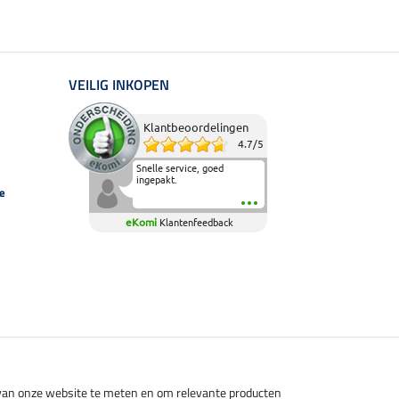
VEILIG INKOPEN
Klantbeoordelingen
4.7
/
5
Snelle service, goed
ingepakt.
e
eKomi
Klantenfeedback
s van onze website te meten en om relevante producten