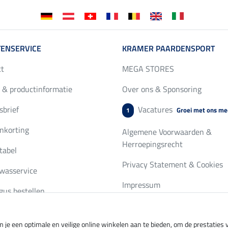
ENSERVICE
KRAMER PAARDENSPORT
ct
MEGA STORES
 & productinformatie
Over ons & Sponsoring
brief
Vacatures
Groei met ons me
1
nkorting
Algemene Voorwaarden &
Herroepingsrecht
tabel
Privacy Statement & Cookies
wasservice
Impressum
gus bestellen
 je een optimale en veilige online winkelen aan te bieden, om de prestatie