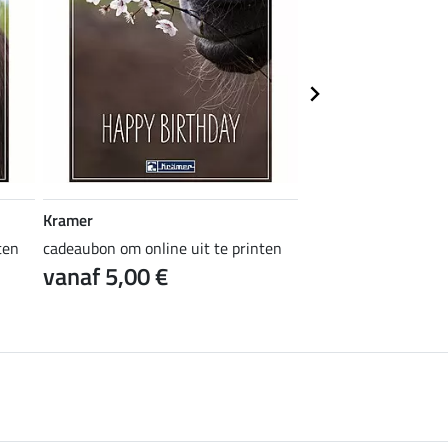
Kramer
Kramer
ten
cadeaubon om online uit te printen
cadeaubon om online 
vanaf 5,00 €
vanaf 5,00 €