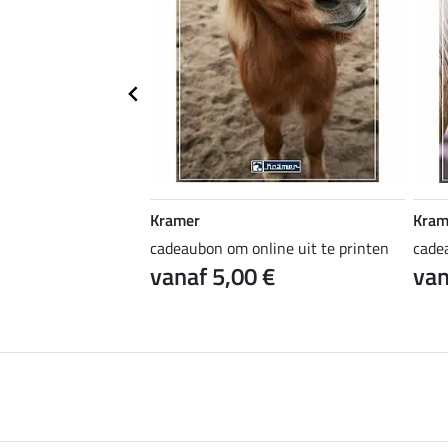
Kramer
Kram
ine uit te printen
cadeaubon om online uit te printen
cade
 €
vanaf 5,00 €
van