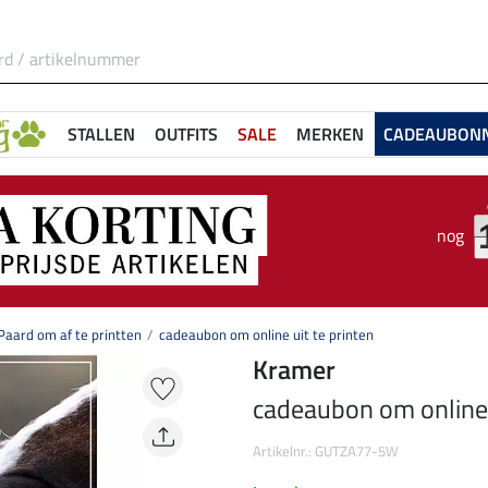
STALLEN
OUTFITS
SALE
MERKEN
CADEAUBON
nog
aard om af te printten
cadeaubon om online uit te printen
Kramer
cadeaubon om online u
Artikelnr.: GUTZA77-5W