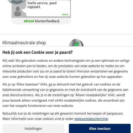
Snelle service, goed
ingepakt.
eKomi
Klantenfeedback
Klimaatneutrale shop
Heb jij ook een Cookie voor je paard?
Verzending per
Wij ook! We gebruiken cookies en andere technologieën om je een optimale en veilige
online winkelen aan te bieden, om de prestaties van onze website te meten en om
relevante producten voor jou en je paard te tonen! Hiervoor verzamelen we gegevens
over onze gebruikers en hoe zij onze website kunnen gebruiken op hun apparaten.
Veilig betalen met
Als je op "Alles toestaan" klikt, ga je akkoord met het gebruik van cookies en de
bijbehorende verwerking van je gegevens en met de overdracht van de gegevens aan
onze dienstverleners. Als je in de instellingen op "Alleen noodzakelijke" klikt, wordt
jouw bezoek alleen voortgezet met strikt noodzakelijke cookies, die essentieel zijn
voor het soepele functioneren van onze website.
Impressum
Natuurlijk kun je de instellingen op elk gewenst moment herroepen of aanpassen.
Meer informatie over onze cookies vind je onder
gegevensbescherming
.
Laatste update op 07.08.2026 om 03:03 uur
Alle prijzen in euro's, incl. BTW, excl. verzendkosten.
Instellingen
Alles toestaan