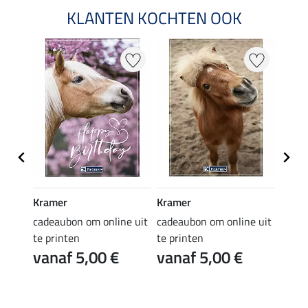
KLANTEN KOCHTEN OOK
Kramer
Kramer
Kram
e uit
cadeaubon om online uit
cadeaubon om online uit
cadea
te printen
te printen
te pr
vanaf 5,00 €
vanaf 5,00 €
van