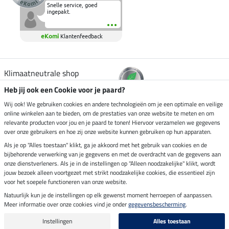
Snelle service, goed
ingepakt.
eKomi
Klantenfeedback
Klimaatneutrale shop
Heb jij ook een Cookie voor je paard?
Verzending per
Wij ook! We gebruiken cookies en andere technologieën om je een optimale en veilige
online winkelen aan te bieden, om de prestaties van onze website te meten en om
relevante producten voor jou en je paard te tonen! Hiervoor verzamelen we gegevens
over onze gebruikers en hoe zij onze website kunnen gebruiken op hun apparaten.
Veilig betalen met
Als je op "Alles toestaan" klikt, ga je akkoord met het gebruik van cookies en de
bijbehorende verwerking van je gegevens en met de overdracht van de gegevens aan
onze dienstverleners. Als je in de instellingen op "Alleen noodzakelijke" klikt, wordt
jouw bezoek alleen voortgezet met strikt noodzakelijke cookies, die essentieel zijn
voor het soepele functioneren van onze website.
Impressum
Natuurlijk kun je de instellingen op elk gewenst moment herroepen of aanpassen.
Meer informatie over onze cookies vind je onder
gegevensbescherming
.
Laatste update op 07.08.2026 om 14:39 uur
Alle prijzen in euro's, incl. BTW, excl. verzendkosten.
Instellingen
Alles toestaan