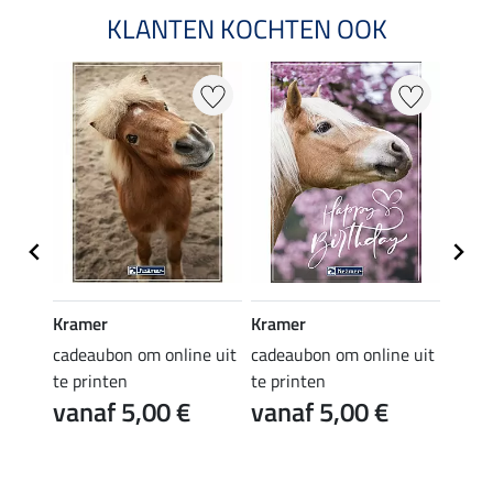
KLANTEN KOCHTEN OOK
Kramer
Kramer
Kram
e uit
cadeaubon om online uit
cadeaubon om online uit
cadea
te printen
te printen
te pr
vanaf 5,00 €
vanaf 5,00 €
van