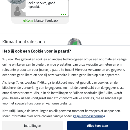
Snelle service, goed
ingepakt.
eKomi
Klantenfeedback
Klimaatneutrale shop
Heb jij ook een Cookie voor je paard?
Verzending per
Wij ook! We gebruiken cookies en andere technologieën om je een optimale en veilige
online winkelen aan te bieden, om de prestaties van onze website te meten en om
relevante producten voor jou en je paard te tonen! Hiervoor verzamelen we gegevens
over onze gebruikers en hoe zij onze website kunnen gebruiken op hun apparaten.
Veilig betalen met
Als je op "Alles toestaan" klikt, ga je akkoord met het gebruik van cookies en de
bijbehorende verwerking van je gegevens en met de overdracht van de gegevens aan
onze dienstverleners. Als je in de instellingen op "Alleen noodzakelijke" klikt, wordt
jouw bezoek alleen voortgezet met strikt noodzakelijke cookies, die essentieel zijn
voor het soepele functioneren van onze website.
Impressum
Natuurlijk kun je de instellingen op elk gewenst moment herroepen of aanpassen.
Meer informatie over onze cookies vind je onder
gegevensbescherming
.
Laatste update op 08.08.2026 om 06:59 uur
Alle prijzen in euro's, incl. BTW, excl. verzendkosten.
Instellingen
Alles toestaan