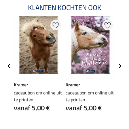
KLANTEN KOCHTEN OOK
Kramer
Kramer
Kram
e uit
cadeaubon om online uit
cadeaubon om online uit
cadea
te printen
te printen
te pr
vanaf 5,00 €
vanaf 5,00 €
van