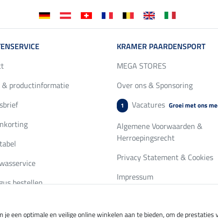
ENSERVICE
KRAMER PAARDENSPORT
ct
MEGA STORES
 & productinformatie
Over ons & Sponsoring
brief
Vacatures
Groei met ons me
1
nkorting
Algemene Voorwaarden &
Herroepingsrecht
tabel
Privacy Statement & Cookies
wasservice
Impressum
gus bestellen
 je een optimale en veilige online winkelen aan te bieden, om de prestatie