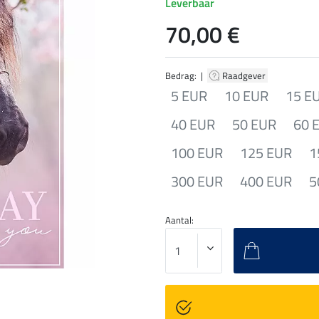
Leverbaar
70,00 €
Bedrag: |
Raadgever
5 EUR
10 EUR
15 E
40 EUR
50 EUR
60 
100 EUR
125 EUR
1
300 EUR
400 EUR
5
Aantal: