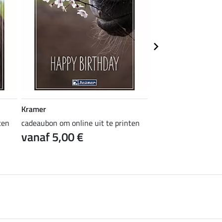
Kramer
Kramer
ten
cadeaubon om online uit te printen
cadeaubon om online 
vanaf 5,00 €
vanaf 5,00 €