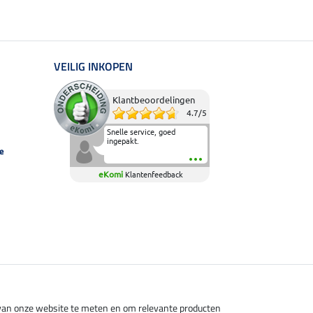
VEILIG INKOPEN
Klantbeoordelingen
4.7
/
5
Snelle service, goed
ingepakt.
e
eKomi
Klantenfeedback
s van onze website te meten en om relevante producten