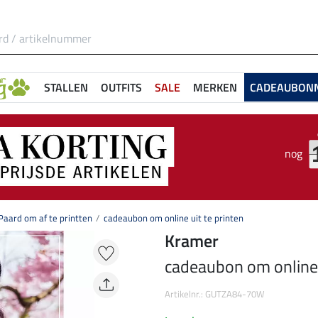
STALLEN
OUTFITS
SALE
MERKEN
CADEAUBON
nog
aard om af te printten
cadeaubon om online uit te printen
Kramer
cadeaubon om online u
Artikelnr.: GUTZA84-70W