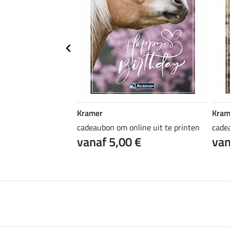
Kramer
Kram
ine uit te printen
cadeaubon om online uit te printen
cade
 €
vanaf 5,00 €
van