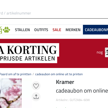
STALLEN
OUTFITS
SALE
MERKEN
CADEAUBON
nog
aard om af te printten
cadeaubon om online uit te printen
Kramer
cadeaubon om online u
Artikelnr.: GUTZA84-60W