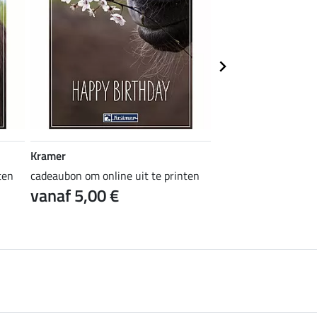
Kramer
Kramer
ten
cadeaubon om online uit te printen
cadeaubon om online 
vanaf 5,00 €
vanaf 5,00 €