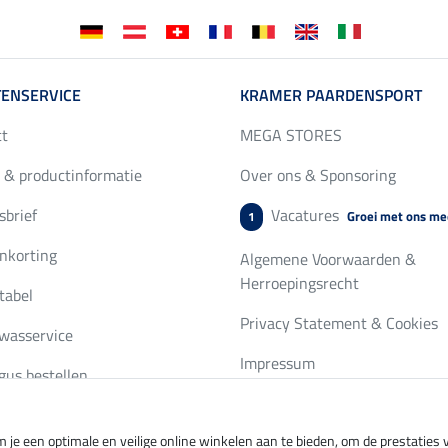
ENSERVICE
KRAMER PAARDENSPORT
ct
MEGA STORES
 & productinformatie
Over ons & Sponsoring
brief
Vacatures
Groei met ons me
1
nkorting
Algemene Voorwaarden &
Herroepingsrecht
tabel
Privacy Statement & Cookies
wasservice
Impressum
gus bestellen
 je een optimale en veilige online winkelen aan te bieden, om de prestatie