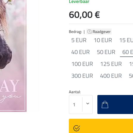
Leverbaar
60,00 €
Bedrag: |
Raadgever
5 EUR
10 EUR
15 E
40 EUR
50 EUR
60 
100 EUR
125 EUR
1
300 EUR
400 EUR
5
Aantal: