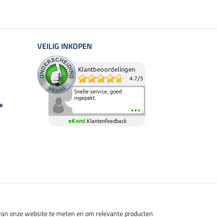
VEILIG INKOPEN
Klantbeoordelingen
4.7
/
5
Snelle service, goed
ingepakt.
e
eKomi
Klantenfeedback
s van onze website te meten en om relevante producten