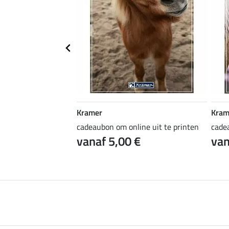
Kramer
Kram
ine uit te printen
cadeaubon om online uit te printen
cade
 €
vanaf 5,00 €
van