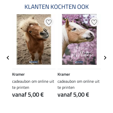
KLANTEN KOCHTEN OOK
Kramer
Kramer
Kram
e uit
cadeaubon om online uit
cadeaubon om online uit
cadea
te printen
te printen
te pr
vanaf 5,00 €
vanaf 5,00 €
van