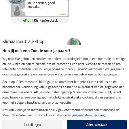
Snelle service, goed
ingepakt.
eKomi
Klantenfeedback
Klimaatneutrale shop
Heb jij ook een Cookie voor je paard?
Verzending per
Wij ook! We gebruiken cookies en andere technologieën om je een optimale en veilige
online winkelen aan te bieden, om de prestaties van onze website te meten en om
relevante producten voor jou en je paard te tonen! Hiervoor verzamelen we gegevens
over onze gebruikers en hoe zij onze website kunnen gebruiken op hun apparaten.
Veilig betalen met
Als je op "Alles toestaan" klikt, ga je akkoord met het gebruik van cookies en de
bijbehorende verwerking van je gegevens en met de overdracht van de gegevens aan
onze dienstverleners. Als je in de instellingen op "Alleen noodzakelijke" klikt, wordt
jouw bezoek alleen voortgezet met strikt noodzakelijke cookies, die essentieel zijn
voor het soepele functioneren van onze website.
Impressum
Natuurlijk kun je de instellingen op elk gewenst moment herroepen of aanpassen.
Meer informatie over onze cookies vind je onder
gegevensbescherming
.
Laatste update op 08.08.2026 om 14:33 uur
Alle prijzen in euro's, incl. BTW, excl. verzendkosten.
Instellingen
Alles toestaan