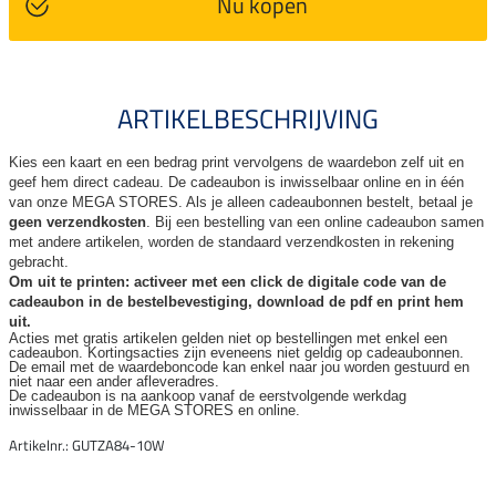
Nu kopen
ARTIKELBESCHRIJVING
Kies een kaart en een bedrag print vervolgens de waardebon zelf uit en
geef hem direct cadeau. De
cadeaubon is inwisselbaar online en in één
van onze MEGA STORES. Als je alleen cadeaubonnen bestelt, betaal je
geen verzendkosten
. Bij een bestelling van een online cadeaubon samen
met andere artikelen, worden de standaard verzendkosten in rekening
gebracht.
Om uit te printen: activeer met een click de digitale code van de
cadeaubon in de bestelbevestiging, download de pdf en print hem
uit.
Acties met gratis artikelen gelden niet op bestellingen met enkel een
cadeaubon. Kortingsacties zijn
eveneens niet geldig op cadeaubonnen.
De email met de waardeboncode kan enkel naar jou worden gestuurd en
niet naar een ander
afleveradres.
De cadeaubon is na aankoop vanaf de eerstvolgende werkdag
inwisselbaar in de MEGA STORES en online.
Artikelnr.: GUTZA84-10W