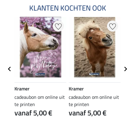
KLANTEN KOCHTEN OOK
Kramer
Kramer
Kram
e uit
cadeaubon om online uit
cadeaubon om online uit
cadea
te printen
te printen
te pr
vanaf 5,00 €
vanaf 5,00 €
van