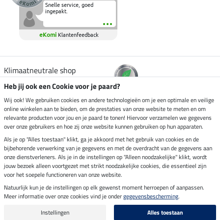
Snelle service, goed
ingepakt.
eKomi
Klantenfeedback
Klimaatneutrale shop
Heb jij ook een Cookie voor je paard?
Verzending per
Wij ook! We gebruiken cookies en andere technologieën om je een optimale en veilige
online winkelen aan te bieden, om de prestaties van onze website te meten en om
relevante producten voor jou en je paard te tonen! Hiervoor verzamelen we gegevens
over onze gebruikers en hoe zij onze website kunnen gebruiken op hun apparaten.
Veilig betalen met
Als je op "Alles toestaan" klikt, ga je akkoord met het gebruik van cookies en de
bijbehorende verwerking van je gegevens en met de overdracht van de gegevens aan
onze dienstverleners. Als je in de instellingen op "Alleen noodzakelijke" klikt, wordt
jouw bezoek alleen voortgezet met strikt noodzakelijke cookies, die essentieel zijn
voor het soepele functioneren van onze website.
Impressum
Natuurlijk kun je de instellingen op elk gewenst moment herroepen of aanpassen.
Meer informatie over onze cookies vind je onder
gegevensbescherming
.
Laatste update op 10.08.2026 om 14:33 uur
Alle prijzen in euro's, incl. BTW, excl. verzendkosten.
Instellingen
Alles toestaan