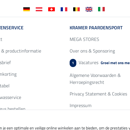
ENSERVICE
KRAMER PAARDENSPORT
ct
MEGA STORES
 & productinformatie
Over ons & Sponsoring
brief
Vacatures
Groei met ons me
1
nkorting
Algemene Voorwaarden &
Herroepingsrecht
tabel
Privacy Statement & Cookies
wasservice
Impressum
gus bestellen
 je een optimale en veilige online winkelen aan te bieden, om de prestatie