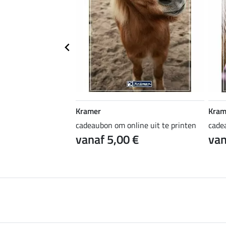
Kramer
Kram
ine uit te printen
cadeaubon om online uit te printen
cade
 €
vanaf 5,00 €
van