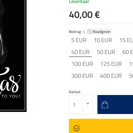
Leverbaar
40,00 €
Bedrag: |
Raadgever
5 EUR
10 EUR
15 E
40 EUR
50 EUR
60 
100 EUR
125 EUR
1
300 EUR
400 EUR
5
Aantal: