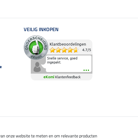
VEILIG INKOPEN
Klantbeoordelingen
4.7
/
5
Snelle service, goed
ingepakt.
e
eKomi
Klantenfeedback
s van onze website te meten en om relevante producten