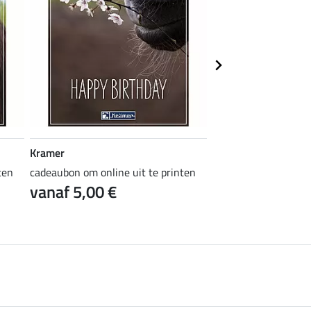
Kramer
Kramer
ten
cadeaubon om online uit te printen
cadeaubon om online 
vanaf 5,00 €
vanaf 5,00 €