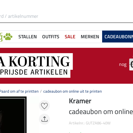
STALLEN
OUTFITS
SALE
MERKEN
CADEAUBON
nog
aard om af te printten
cadeaubon om online uit te printen
Kramer
cadeaubon om online u
Artikelnr.: GUTZA86-40W