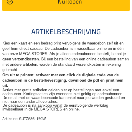
Nu kopen
ARTIKELBESCHRIJVING
Kies een kaart en een bedrag print vervolgens de waardebon zelf uit en
geef hem direct cadeau. De
cadeaubon is inwisselbaar online en in één
van onze MEGA STORES. Als je alleen cadeaubonnen bestelt, betaal je
geen verzendkosten
. Bij een bestelling van een online cadeaubon samen
met andere artikelen, worden de standaard verzendkosten in rekening
gebracht.
Om uit te printen: activeer met een click de digitale code van de
cadeaubon in de bestelbevestiging, download de pdf en print hem
uit.
Acties met gratis artikelen gelden niet op bestellingen met enkel een
cadeaubon. Kortingsacties zijn
eveneens niet geldig op cadeaubonnen.
De email met de waardeboncode kan enkel naar jou worden gestuurd en
niet naar een ander
afleveradres.
De cadeaubon is na aankoop vanaf de eerstvolgende werkdag
inwisselbaar in de MEGA STORES en online.
Artikelnr.: GUTZA86-150W