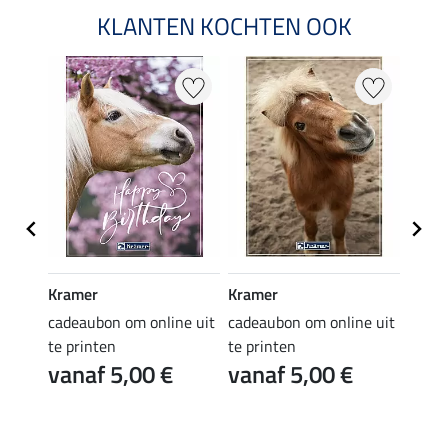
KLANTEN KOCHTEN OOK
Kramer
Kramer
Kram
e uit
cadeaubon om online uit
cadeaubon om online uit
cadea
te printen
te printen
te pr
vanaf 5,00 €
vanaf 5,00 €
van