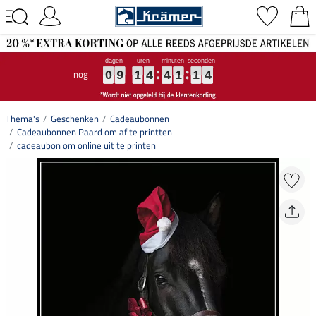
nog
0
0
0
9
9
9
1
1
1
4
4
4
4
4
4
1
1
1
1
1
1
3
4
0
9
1
4
4
1
1
3
4
Thema's
Geschenken
Cadeaubonnen
Cadeaubonnen Paard om af te printten
cadeaubon om online uit te printen