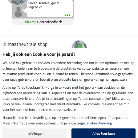
Snelle service, goed
ingepakt.
eKomi
Klantenfeedback
Klimaatneutrale shop
Heb jij ook een Cookie voor je paard?
Verzending per
Wij ook! We gebruiken cookies en andere technologieën om je een optimale en veilige
online winkelen aan te bieden, om de prestaties van onze website te meten en om
relevante producten voor jou en je paard te tonen! Hiervoor verzamelen we gegevens
over onze gebruikers en hoe zij onze website kunnen gebruiken op hun apparaten.
Veilig betalen met
Als je op "Alles toestaan" klikt, ga je akkoord met het gebruik van cookies en de
bijbehorende verwerking van je gegevens en met de overdracht van de gegevens aan
onze dienstverleners. Als je in de instellingen op "Alleen noodzakelijke" klikt, wordt
jouw bezoek alleen voortgezet met strikt noodzakelijke cookies, die essentieel zijn
voor het soepele functioneren van onze website.
Impressum
Natuurlijk kun je de instellingen op elk gewenst moment herroepen of aanpassen.
Meer informatie over onze cookies vind je onder
gegevensbescherming
.
Laatste update op 08.08.2026 om 06:59 uur
Alle prijzen in euro's, incl. BTW, excl. verzendkosten.
Instellingen
Alles toestaan