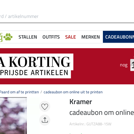
STALLEN
OUTFITS
SALE
MERKEN
CADEAUBON
nog
aard om af te printten
cadeaubon om online uit te printen
Kramer
cadeaubon om online u
Artikelnr.: GUTZA88-15W