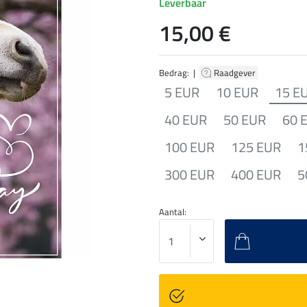
Leverbaar
15,00 €
Bedrag: |
Raadgever
5 EUR
10 EUR
15 E
40 EUR
50 EUR
60 
100 EUR
125 EUR
1
300 EUR
400 EUR
5
Aantal: