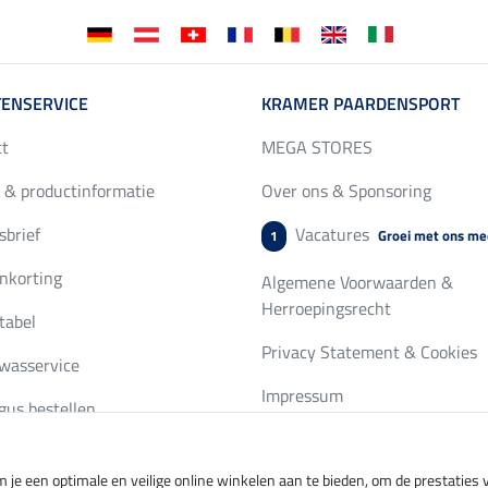
ENSERVICE
KRAMER PAARDENSPORT
ct
MEGA STORES
 & productinformatie
Over ons & Sponsoring
brief
Vacatures
Groei met ons me
1
nkorting
Algemene Voorwaarden &
Herroepingsrecht
tabel
Privacy Statement & Cookies
wasservice
Impressum
gus bestellen
 je een optimale en veilige online winkelen aan te bieden, om de prestatie