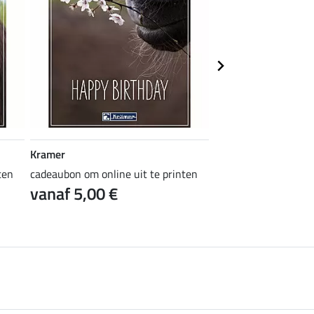
Kramer
Kramer
ten
cadeaubon om online uit te printen
cadeaubon om online 
vanaf 5,00 €
vanaf 5,00 €