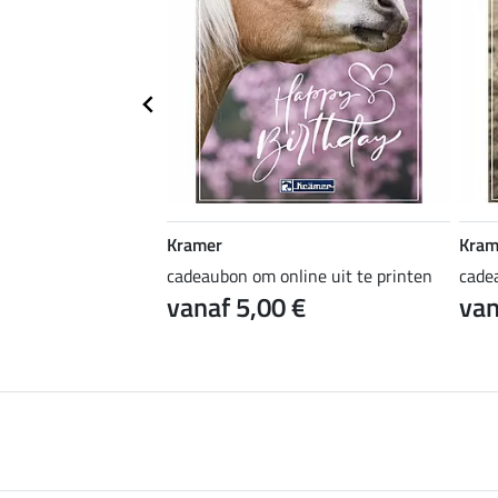
Kramer
Kram
ine uit te printen
cadeaubon om online uit te printen
cade
 €
vanaf 5,00 €
van