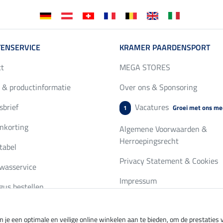
ENSERVICE
KRAMER PAARDENSPORT
ct
MEGA STORES
 & productinformatie
Over ons & Sponsoring
brief
Vacatures
Groei met ons me
1
nkorting
Algemene Voorwaarden &
Herroepingsrecht
tabel
Privacy Statement & Cookies
wasservice
Impressum
gus bestellen
 je een optimale en veilige online winkelen aan te bieden, om de prestatie