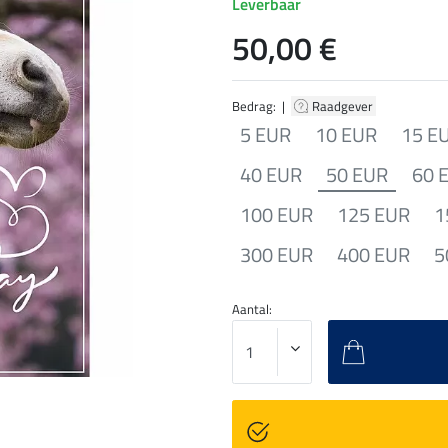
Leverbaar
50,00 €
Bedrag: |
Raadgever
5 EUR
10 EUR
15 E
40 EUR
50 EUR
60 
100 EUR
125 EUR
1
300 EUR
400 EUR
5
Aantal: