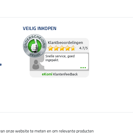
VEILIG INKOPEN
Klantbeoordelingen
4.7
/
5
Snelle service, goed
ingepakt.
e
eKomi
Klantenfeedback
s van onze website te meten en om relevante producten