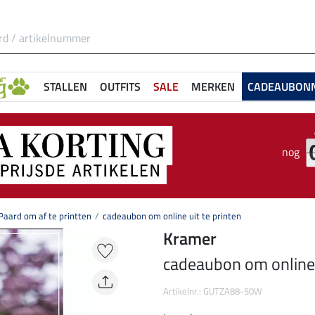
STALLEN
OUTFITS
SALE
MERKEN
CADEAUBON
nog
aard om af te printten
cadeaubon om online uit te printen
Kramer
cadeaubon om online u
Artikelnr.: GUTZA88-50W