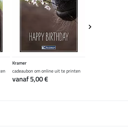
Kramer
Kramer
ten
cadeaubon om online uit te printen
cadeaubon om online 
vanaf 5,00 €
vanaf 5,00 €