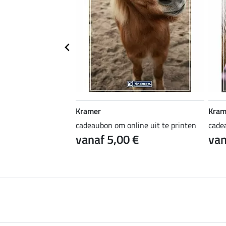
Kramer
Kram
ine uit te printen
cadeaubon om online uit te printen
cade
 €
vanaf 5,00 €
van