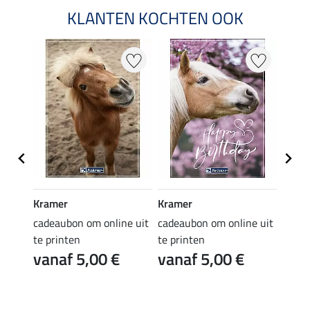
KLANTEN KOCHTEN OOK
Kramer
Kramer
Kram
e uit
cadeaubon om online uit
cadeaubon om online uit
cadea
te printen
te printen
te pr
vanaf 5,00 €
vanaf 5,00 €
van