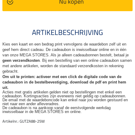
Nu kopen
ARTIKELBESCHRIJVING
Kies een kaart en een bedrag print vervolgens de waardebon zelf uit en
geef hem direct cadeau. De
cadeaubon is inwisselbaar online en in één
van onze MEGA STORES. Als je alleen cadeaubonnen bestelt, betaal je
geen verzendkosten
. Bij een bestelling van een online cadeaubon samen
met andere artikelen, worden de standaard verzendkosten in rekening
gebracht.
Om uit te printen: activeer met een click de digitale code van de
cadeaubon in de bestelbevestiging, download de pdf en print hem
uit.
Acties met gratis artikelen gelden niet op bestellingen met enkel een
cadeaubon. Kortingsacties zijn
eveneens niet geldig op cadeaubonnen.
De email met de waardeboncode kan enkel naar jou worden gestuurd en
niet naar een ander
afleveradres.
De cadeaubon is na aankoop vanaf de eerstvolgende werkdag
inwisselbaar in de MEGA STORES en online.
Artikelnr.: GUTZA88-25W