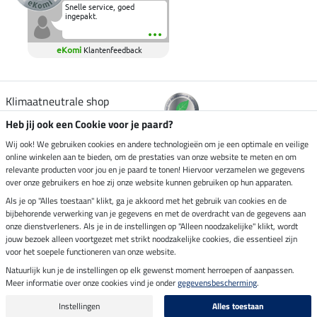
Snelle service, goed
ingepakt.
eKomi
Klantenfeedback
Klimaatneutrale shop
Heb jij ook een Cookie voor je paard?
Verzending per
Wij ook! We gebruiken cookies en andere technologieën om je een optimale en veilige
online winkelen aan te bieden, om de prestaties van onze website te meten en om
relevante producten voor jou en je paard te tonen! Hiervoor verzamelen we gegevens
over onze gebruikers en hoe zij onze website kunnen gebruiken op hun apparaten.
Veilig betalen met
Als je op "Alles toestaan" klikt, ga je akkoord met het gebruik van cookies en de
bijbehorende verwerking van je gegevens en met de overdracht van de gegevens aan
onze dienstverleners. Als je in de instellingen op "Alleen noodzakelijke" klikt, wordt
jouw bezoek alleen voortgezet met strikt noodzakelijke cookies, die essentieel zijn
voor het soepele functioneren van onze website.
Impressum
Natuurlijk kun je de instellingen op elk gewenst moment herroepen of aanpassen.
Meer informatie over onze cookies vind je onder
gegevensbescherming
.
Laatste update op 08.08.2026 om 14:33 uur
Alle prijzen in euro's, incl. BTW, excl. verzendkosten.
Instellingen
Alles toestaan