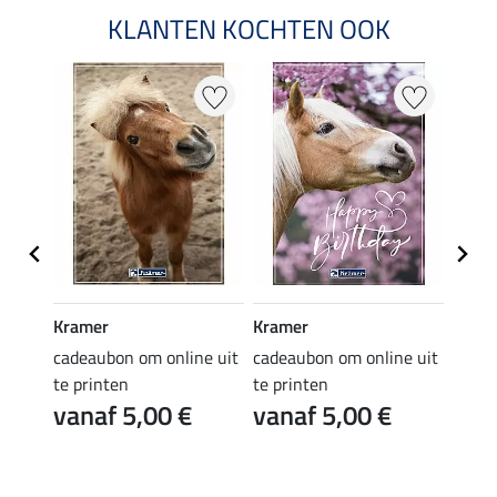
KLANTEN KOCHTEN OOK
Kramer
Kramer
Kram
e uit
cadeaubon om online uit
cadeaubon om online uit
cadea
te printen
te printen
te pr
vanaf 5,00 €
vanaf 5,00 €
van