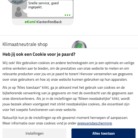
Snelle service, goed
ingepakt.
eKomi
Klantenfeedback
Klimaatneutrale shop
Heb jij ook een Cookie voor je paard?
Verzending per
Wij ook! We gebruiken cookies en andere technologieën om je een optimale en veilige
online winkelen aan te bieden, om de prestaties van onze website te meten en om
relevante producten voor jou en je paard te tonen! Hiervoor verzamelen we gegevens
over onze gebruikers en hoe zij onze website kunnen gebruiken op hun apparaten.
Veilig betalen met
Als je op "Alles toestaan" klikt, ga je akkoord met het gebruik van cookies en de
bijbehorende verwerking van je gegevens en met de overdracht van de gegevens aan
onze dienstverleners. Als je in de instellingen op "Alleen noodzakelijke" klikt, wordt
jouw bezoek alleen voortgezet met strikt noodzakelijke cookies, die essentieel zijn
voor het soepele functioneren van onze website.
Impressum
Natuurlijk kun je de instellingen op elk gewenst moment herroepen of aanpassen.
Meer informatie over onze cookies vind je onder
gegevensbescherming
.
Laatste update op 09.08.2026 om 07:13 uur
Alle prijzen in euro's, incl. BTW, excl. verzendkosten.
Instellingen
Alles toestaan