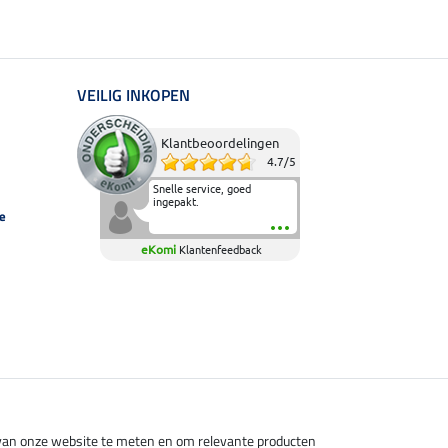
VEILIG INKOPEN
Klantbeoordelingen
4.7
/
5
Snelle service, goed
ingepakt.
e
eKomi
Klantenfeedback
s van onze website te meten en om relevante producten