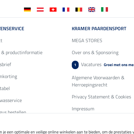
ENSERVICE
KRAMER PAARDENSPORT
ct
MEGA STORES
 & productinformatie
Over ons & Sponsoring
brief
Vacatures
Groei met ons me
1
nkorting
Algemene Voorwaarden &
Herroepingsrecht
tabel
Privacy Statement & Cookies
wasservice
Impressum
gus bestellen
 je een optimale en veilige online winkelen aan te bieden, om de prestatie