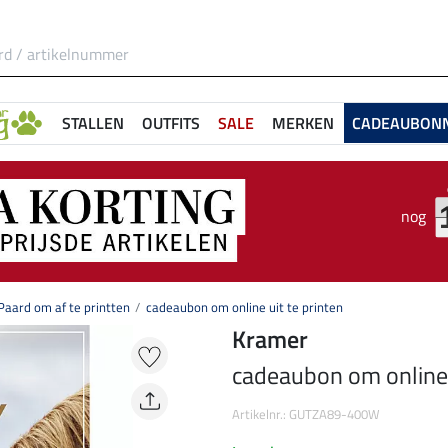
STALLEN
OUTFITS
SALE
MERKEN
CADEAUBON
nog
aard om af te printten
cadeaubon om online uit te printen
Kramer
cadeaubon om online u
Artikelnr.: GUTZA89-400W