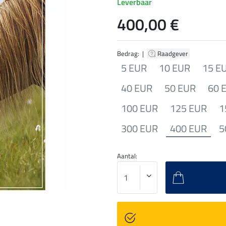
Leverbaar
400,00 €
Bedrag: |
Raadgever
5 EUR
10 EUR
15 E
40 EUR
50 EUR
60 
100 EUR
125 EUR
1
300 EUR
400 EUR
5
Aantal: