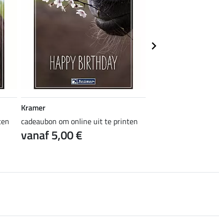
Kramer
Kramer
ten
cadeaubon om online uit te printen
cadeaubon om online 
vanaf 5,00 €
vanaf 5,00 €