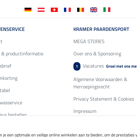
ENSERVICE
KRAMER PAARDENSPORT
ct
MEGA STORES
 & productinformatie
Over ons & Sponsoring
brief
Vacatures
Groei met ons me
1
nkorting
Algemene Voorwaarden &
Herroepingsrecht
tabel
Privacy Statement & Cookies
wasservice
Impressum
gus bestellen
 je een optimale en veilige online winkelen aan te bieden, om de prestatie