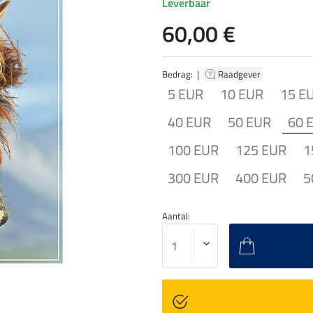
Leverbaar
60,00 €
Bedrag: |
Raadgever
5 EUR
10 EUR
15 E
40 EUR
50 EUR
60 
100 EUR
125 EUR
1
300 EUR
400 EUR
5
Aantal: