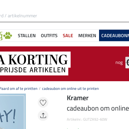
STALLEN
OUTFITS
SALE
MERKEN
CADEAUBON
nog
aard om af te printten
cadeaubon om online uit te printen
Kramer
cadeaubon om online u
Artikelnr.: GUTZA92-60W