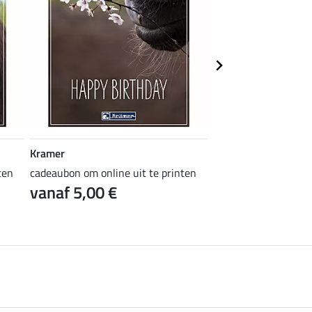
Kramer
Kramer
ten
cadeaubon om online uit te printen
cadeaubon om online 
vanaf 5,00 €
vanaf 5,00 €