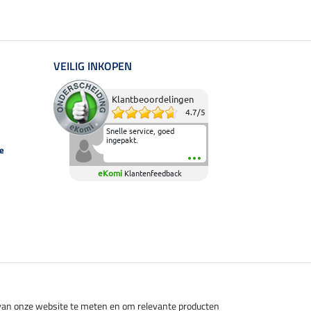
VEILIG INKOPEN
Klantbeoordelingen
4.7
/
5
Snelle service, goed
ingepakt.
e
eKomi
Klantenfeedback
s van onze website te meten en om relevante producten