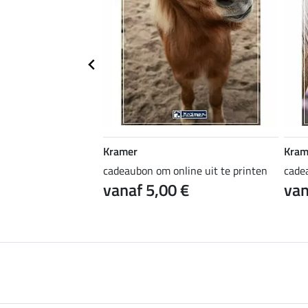
Kramer
Kram
ine uit te printen
cadeaubon om online uit te printen
cade
 €
vanaf 5,00 €
van