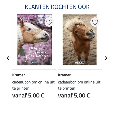
KLANTEN KOCHTEN OOK
Kramer
Kramer
Kram
e uit
cadeaubon om online uit
cadeaubon om online uit
cadea
te printen
te printen
te pr
vanaf 5,00 €
vanaf 5,00 €
van