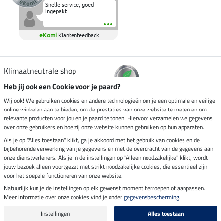
Snelle service, goed
ingepakt.
eKomi
Klantenfeedback
Klimaatneutrale shop
Heb jij ook een Cookie voor je paard?
Verzending per
Wij ook! We gebruiken cookies en andere technologieën om je een optimale en veilige
online winkelen aan te bieden, om de prestaties van onze website te meten en om
relevante producten voor jou en je paard te tonen! Hiervoor verzamelen we gegevens
over onze gebruikers en hoe zij onze website kunnen gebruiken op hun apparaten.
Veilig betalen met
Als je op "Alles toestaan" klikt, ga je akkoord met het gebruik van cookies en de
bijbehorende verwerking van je gegevens en met de overdracht van de gegevens aan
onze dienstverleners. Als je in de instellingen op "Alleen noodzakelijke" klikt, wordt
jouw bezoek alleen voortgezet met strikt noodzakelijke cookies, die essentieel zijn
voor het soepele functioneren van onze website.
Impressum
Natuurlijk kun je de instellingen op elk gewenst moment herroepen of aanpassen.
Meer informatie over onze cookies vind je onder
gegevensbescherming
.
Laatste update op 10.08.2026 om 06:55 uur
Alle prijzen in euro's, incl. BTW, excl. verzendkosten.
Instellingen
Alles toestaan