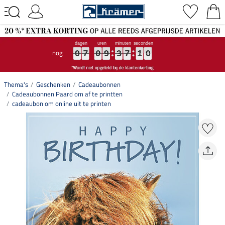
nog
0
0
0
7
7
7
0
0
0
9
9
9
3
3
3
7
7
7
0
1
9
0
0
7
0
9
3
7
0
9
1
0
Thema's
Geschenken
Cadeaubonnen
Cadeaubonnen Paard om af te printten
cadeaubon om online uit te printen