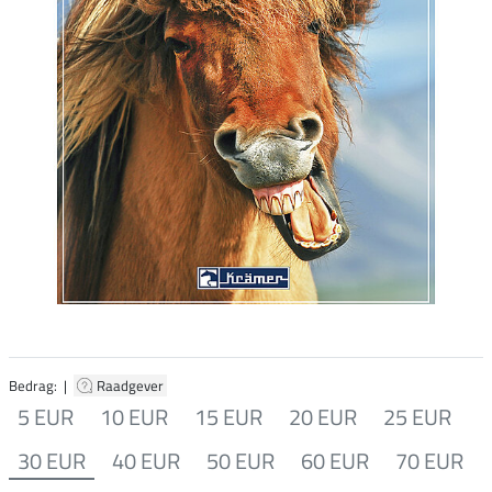
Bedrag: |
Raadgever
5 EUR
10 EUR
15 EUR
20 EUR
25 EUR
30 EUR
40 EUR
50 EUR
60 EUR
70 EUR