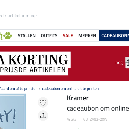
STALLEN
OUTFITS
SALE
MERKEN
CADEAUBON
nog
aard om af te printten
cadeaubon om online uit te printen
Kramer
cadeaubon om online u
Artikelnr.: GUTZA92-20W