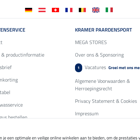
ENSERVICE
KRAMER PAARDENSPORT
ct
MEGA STORES
 & productinformatie
Over ons & Sponsoring
brief
Vacatures
Groei met ons me
1
nkorting
Algemene Voorwaarden &
Herroepingsrecht
tabel
Privacy Statement & Cookies
wasservice
Impressum
gus bestellen
 je een optimale en veilige online winkelen aan te bieden, om de prestatie