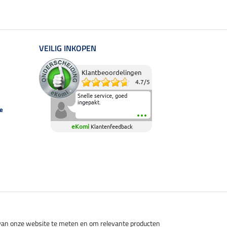
VEILIG INKOPEN
Klantbeoordelingen
4.7
/
5
Snelle service, goed
ingepakt.
e
eKomi
Klantenfeedback
s van onze website te meten en om relevante producten