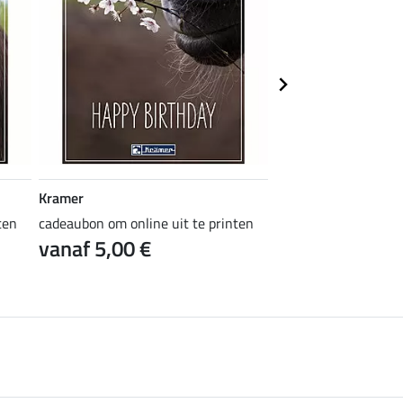
Kramer
Kramer
ten
cadeaubon om online uit te printen
cadeaubon om online 
vanaf 5,00 €
vanaf 5,00 €