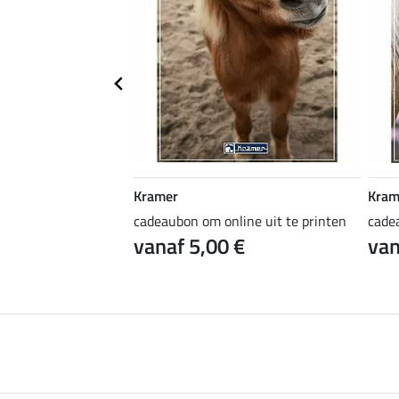
Kramer
Kram
ine uit te printen
cadeaubon om online uit te printen
cade
 €
vanaf 5,00 €
van