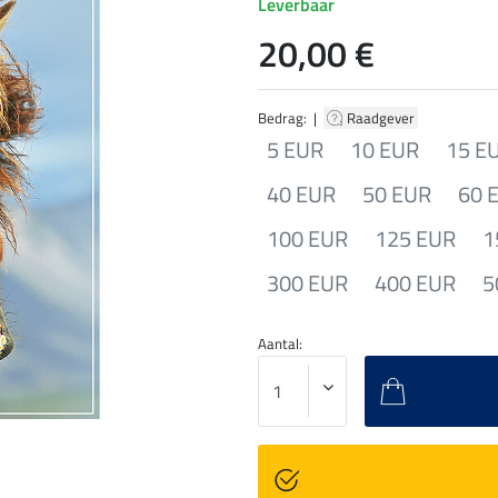
Leverbaar
20,00 €
Bedrag: |
Raadgever
5 EUR
10 EUR
15 E
40 EUR
50 EUR
60 
100 EUR
125 EUR
1
300 EUR
400 EUR
5
Aantal: