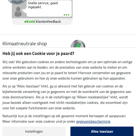
Snelle service, goed
ingepakt.
eKomi
Klantenfeedback
Klimaatneutrale shop
Heb jij ook een Cookie voor je paard?
Verzending per
Wij ook! We gebruiken cookies en andere technologieën om je een optimale en veilige
online winkelen aan te bieden, om de prestaties van onze website te meten en om
relevante producten voor jou en je paard te tonen! Hiervoor verzamelen we gegevens
over onze gebruikers en hoe zij onze website kunnen gebruiken op hun apparaten.
Veilig betalen met
Als je op "Alles toestaan" klikt, ga je akkoord met het gebruik van cookies en de
bijbehorende verwerking van je gegevens en met de overdracht van de gegevens aan
onze dienstverleners. Als je in de instellingen op "Alleen noodzakelijke" klikt, wordt
jouw bezoek alleen voortgezet met strikt noodzakelijke cookies, die essentieel zijn
voor het soepele functioneren van onze website.
Impressum
Natuurlijk kun je de instellingen op elk gewenst moment herroepen of aanpassen.
Meer informatie over onze cookies vind je onder
gegevensbescherming
.
Laatste update op 09.08.2026 om 07:13 uur
Alle prijzen in euro's, incl. BTW, excl. verzendkosten.
Instellingen
Alles toestaan