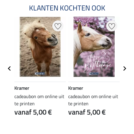
KLANTEN KOCHTEN OOK
Kramer
Kramer
Kram
e uit
cadeaubon om online uit
cadeaubon om online uit
cadea
te printen
te printen
te pr
vanaf 5,00 €
vanaf 5,00 €
van