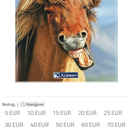
Bedrag: |
Raadgever
5 EUR
10 EUR
15 EUR
20 EUR
25 EUR
30 EUR
40 EUR
50 EUR
60 EUR
70 EUR