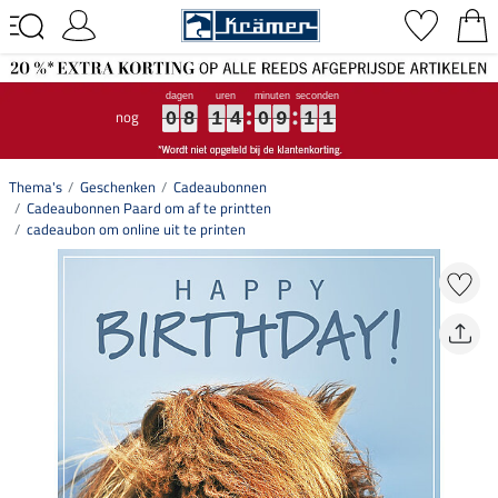
nog
0
0
0
8
8
8
1
1
1
4
4
4
0
0
0
9
9
9
1
1
1
0
1
0
8
1
4
0
9
1
0
1
Thema's
Geschenken
Cadeaubonnen
Cadeaubonnen Paard om af te printten
cadeaubon om online uit te printen