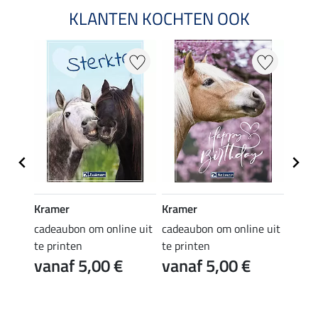
KLANTEN KOCHTEN OOK
Kramer
Kramer
Kram
e uit
cadeaubon om online uit
cadeaubon om online uit
cadea
te printen
te printen
te pr
vanaf 5,00 €
vanaf 5,00 €
van