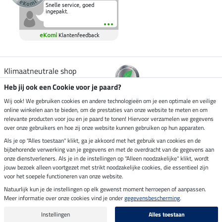
Snelle service, goed
ingepakt.
eKomi
Klantenfeedback
Klimaatneutrale shop
Heb jij ook een Cookie voor je paard?
Verzending per
Wij ook! We gebruiken cookies en andere technologieën om je een optimale en veilige
online winkelen aan te bieden, om de prestaties van onze website te meten en om
relevante producten voor jou en je paard te tonen! Hiervoor verzamelen we gegevens
over onze gebruikers en hoe zij onze website kunnen gebruiken op hun apparaten.
Veilig betalen met
Als je op "Alles toestaan" klikt, ga je akkoord met het gebruik van cookies en de
bijbehorende verwerking van je gegevens en met de overdracht van de gegevens aan
onze dienstverleners. Als je in de instellingen op "Alleen noodzakelijke" klikt, wordt
jouw bezoek alleen voortgezet met strikt noodzakelijke cookies, die essentieel zijn
voor het soepele functioneren van onze website.
Impressum
Natuurlijk kun je de instellingen op elk gewenst moment herroepen of aanpassen.
Meer informatie over onze cookies vind je onder
gegevensbescherming
.
Laatste update op 06.08.2026 om 03:11 uur
Alle prijzen in euro's, incl. BTW, excl. verzendkosten.
Instellingen
Alles toestaan