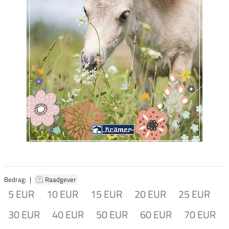
Bedrag: |
Raadgever
5 EUR
10 EUR
15 EUR
20 EUR
25 EUR
30 EUR
40 EUR
50 EUR
60 EUR
70 EUR