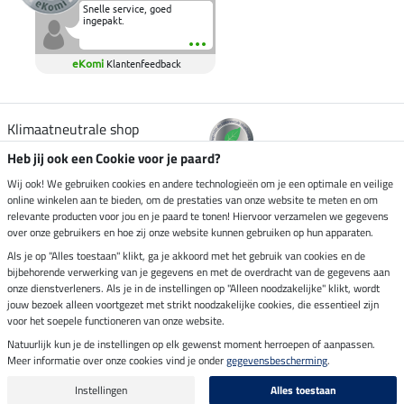
Snelle service, goed
ingepakt.
eKomi
Klantenfeedback
Klimaatneutrale shop
Heb jij ook een Cookie voor je paard?
Verzending per
Wij ook! We gebruiken cookies en andere technologieën om je een optimale en veilige
online winkelen aan te bieden, om de prestaties van onze website te meten en om
relevante producten voor jou en je paard te tonen! Hiervoor verzamelen we gegevens
over onze gebruikers en hoe zij onze website kunnen gebruiken op hun apparaten.
Veilig betalen met
Als je op "Alles toestaan" klikt, ga je akkoord met het gebruik van cookies en de
bijbehorende verwerking van je gegevens en met de overdracht van de gegevens aan
onze dienstverleners. Als je in de instellingen op "Alleen noodzakelijke" klikt, wordt
jouw bezoek alleen voortgezet met strikt noodzakelijke cookies, die essentieel zijn
voor het soepele functioneren van onze website.
Impressum
Natuurlijk kun je de instellingen op elk gewenst moment herroepen of aanpassen.
Meer informatie over onze cookies vind je onder
gegevensbescherming
.
Laatste update op 07.08.2026 om 07:03 uur
Alle prijzen in euro's, incl. BTW, excl. verzendkosten.
Instellingen
Alles toestaan