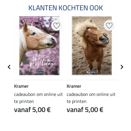
KLANTEN KOCHTEN OOK
Kramer
Kramer
Kram
e uit
cadeaubon om online uit
cadeaubon om online uit
cadea
te printen
te printen
te pr
vanaf 5,00 €
vanaf 5,00 €
van