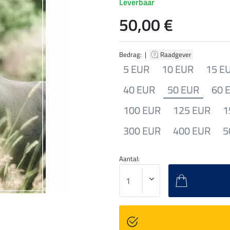
Leverbaar
50,00 €
Bedrag: |
Raadgever
5 EUR
10 EUR
15 E
40 EUR
50 EUR
60 
100 EUR
125 EUR
1
300 EUR
400 EUR
5
Aantal: