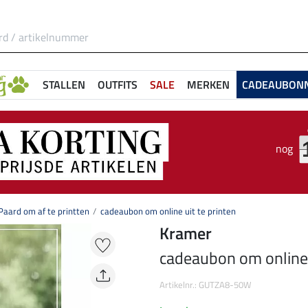
STALLEN
OUTFITS
SALE
MERKEN
CADEAUBON
nog
aard om af te printten
cadeaubon om online uit te printen
Kramer
cadeaubon om online u
Artikelnr.: GUTZA8-50W