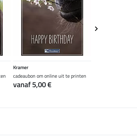
Kramer
Kramer
ten
cadeaubon om online uit te printen
cadeaubon om online 
vanaf 5,00 €
vanaf 5,00 €