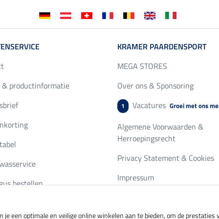
ENSERVICE
KRAMER PAARDENSPORT
ct
MEGA STORES
 & productinformatie
Over ons & Sponsoring
brief
Vacatures
Groei met ons me
1
nkorting
Algemene Voorwaarden &
Herroepingsrecht
tabel
Privacy Statement & Cookies
wasservice
Impressum
gus bestellen
 je een optimale en veilige online winkelen aan te bieden, om de prestatie