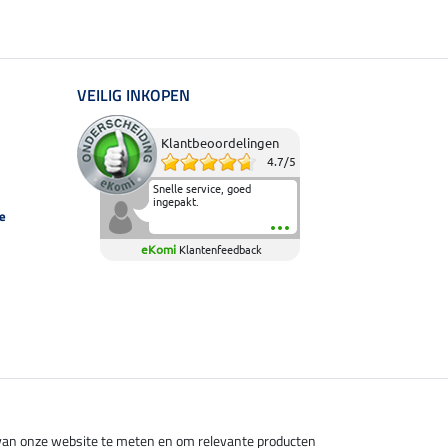
VEILIG INKOPEN
Klantbeoordelingen
4.7
/
5
Snelle service, goed
ingepakt.
e
eKomi
Klantenfeedback
s van onze website te meten en om relevante producten