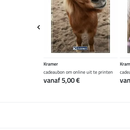
Kramer
Kram
ine uit te printen
cadeaubon om online uit te printen
cade
 €
vanaf 5,00 €
van