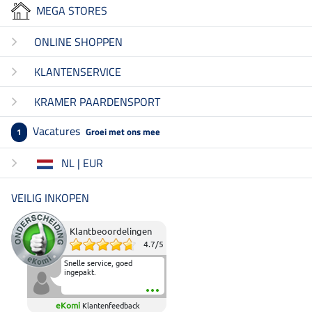
MEGA STORES
ONLINE SHOPPEN
KLANTENSERVICE
KRAMER PAARDENSPORT
Vacatures
Groei met ons mee
1
NL | EUR
VEILIG INKOPEN
Klantbeoordelingen
4.7
/
5
Snelle service, goed
ingepakt.
eKomi
Klantenfeedback