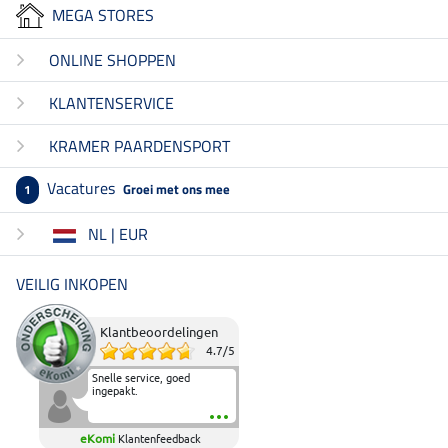
MEGA STORES
ONLINE SHOPPEN
KLANTENSERVICE
KRAMER PAARDENSPORT
Vacatures
Groei met ons mee
1
NL | EUR
VEILIG INKOPEN
Klantbeoordelingen
4.7
/
5
Snelle service, goed
ingepakt.
eKomi
Klantenfeedback