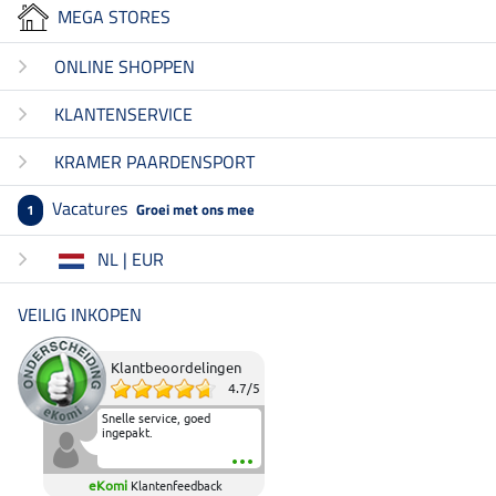
MEGA STORES
ONLINE SHOPPEN
KLANTENSERVICE
KRAMER PAARDENSPORT
Vacatures
Groei met ons mee
1
NL | EUR
VEILIG INKOPEN
Klantbeoordelingen
4.7
/
5
Snelle service, goed
ingepakt.
eKomi
Klantenfeedback