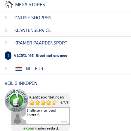
MEGA STORES
ONLINE SHOPPEN
KLANTENSERVICE
KRAMER PAARDENSPORT
Vacatures
Groei met ons mee
1
NL | EUR
VEILIG INKOPEN
Klantbeoordelingen
4.7
/
5
Snelle service, goed
ingepakt.
eKomi
Klantenfeedback