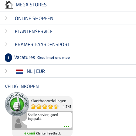
MEGA STORES
ONLINE SHOPPEN
KLANTENSERVICE
KRAMER PAARDENSPORT
Vacatures
Groei met ons mee
1
NL | EUR
VEILIG INKOPEN
Klantbeoordelingen
4.7
/
5
Snelle service, goed
ingepakt.
eKomi
Klantenfeedback